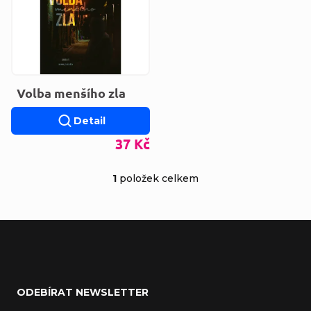
Volba menšího zla
Detail
37 Kč
1
položek celkem
Ovládací prvky výp
Zápatí
ODEBÍRAT NEWSLETTER