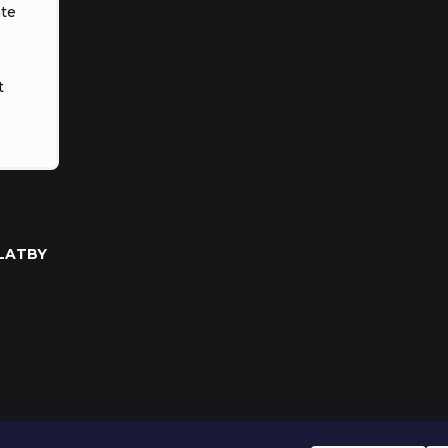
te
t
PLATBY