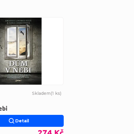
s produktů
Skladem
(
1 ks
)
ebi
Detail
274 Kč