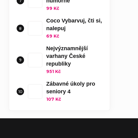
humorné
99 Kč
Coco Vybarvuj, čti si,
nalepuj
69 Kč
Nejvýznamnější
varhany České
republiky
951 Kč
Zábavné úkoly pro
seniory 4
107 Kč