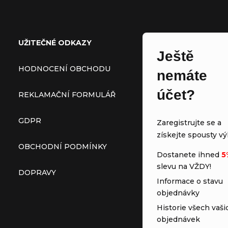
Zápatí
UŽITEČNÉ ODKAZY
Ještě
HODNOCENÍ OBCHODU
nemáte
účet?
REKLAMAČNÍ FORMULÁŘ
GDPR
Zaregistrujte se a
získejte spousty vý
OBCHODNÍ PODMÍNKY
Dostanete ihned
5
slevu na VŽDY!
DOPRAVY
Informace o stavu
objednávky
Historie všech vaši
objednávek