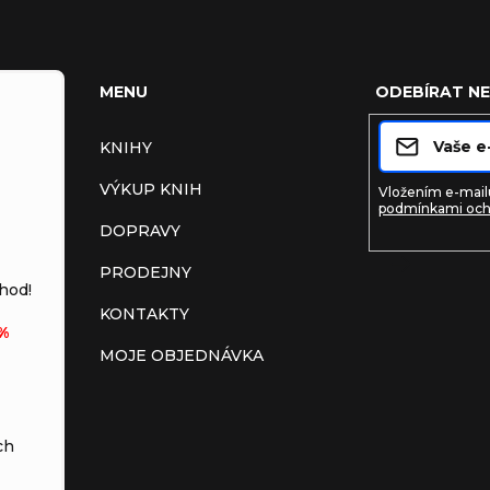
MENU
ODEBÍRAT N
KNIHY
VÝKUP KNIH
Vložením e-mailu
podmínkami och
DOPRAVY
PRODEJNY
Přihlásit s
hod!
KONTAKTY
%
MOJE OBJEDNÁVKA
ch