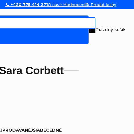
📞 +420 775 414 271
O nás
⭐ Hodnocení
📚 Prodat knihy
Prázdný košík
Nákupní koš
Sara Corbett
JPRODÁVANĚJŠÍ
ABECEDNĚ