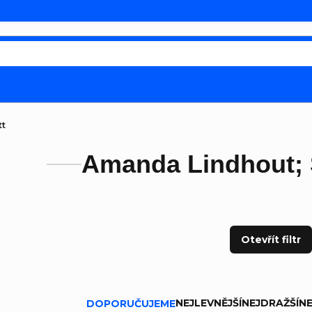
tt
Amanda Lindhout; 
Otevřít filtr
ní produktů
NEJLEVNĚJŠÍ
NEJDRAŽŠÍ
NE
DOPORUČUJEME