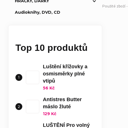
HRAČKY, DÁRKY
Použité zboží -
Audioknihy, DVD, CD
Top 10 produktů
Luštění křížovky a
osmisměrky plné
vtipů
56 Kč
Antistres Butter
máslo žluté
129 Kč
LUŠTĚNÍ Pro volný