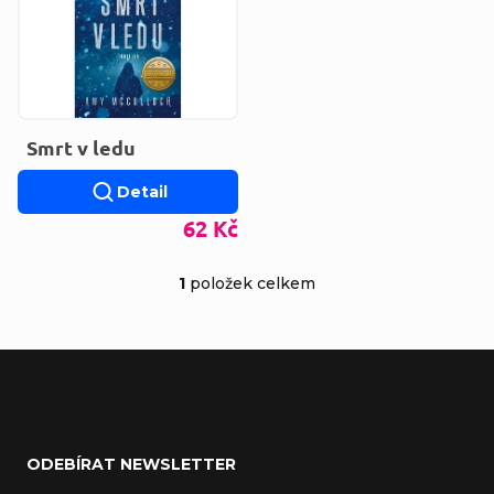
Smrt v ledu
Detail
62 Kč
1
položek celkem
Ovládací prvky výp
Zápatí
ODEBÍRAT NEWSLETTER