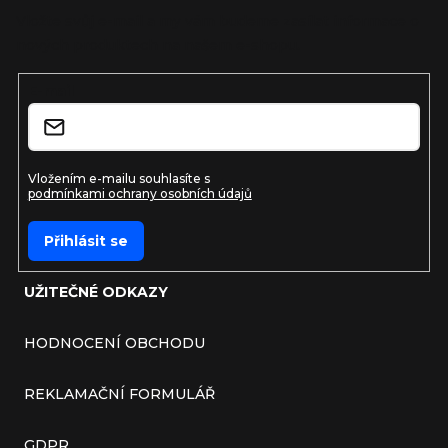
Vložte svůj e-mail a my vám budeme zasílat informace o
nových produktech na našem e-shopu.
E-mail
Vložením e-mailu souhlasíte s
podmínkami ochrany osobních údajů
Přihlásit se
UŽITEČNÉ ODKAZY
HODNOCENÍ OBCHODU
REKLAMAČNÍ FORMULÁŘ
GDPR