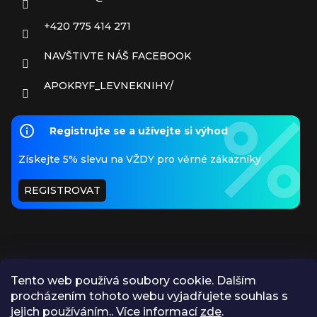
+420 775 414 271
NAVŠTIVTE NÁŠ FACEBOOK
APOKRYF_LEVNEKNIHY/
Registrujte se a užívejte si výhod
Získejte 5% slevu na VŽDY pro věrné zákazníky
REGISTROVAT
Tento web používá soubory cookie. Dalším
procházením tohoto webu vyjadřujete souhlas s
PŘIJÍMÁME ONLINE PLATBY
jejich používáním.. Více informací
zde
.