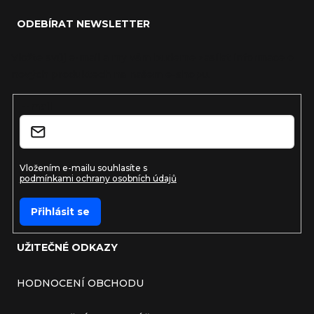
ODEBÍRAT NEWSLETTER
Vložte svůj e-mail a my vám budeme zasílat informace o
nových produktech na našem e-shopu.
E-mail
Vložením e-mailu souhlasíte s
podmínkami ochrany osobních údajů
Přihlásit se
UŽITEČNÉ ODKAZY
HODNOCENÍ OBCHODU