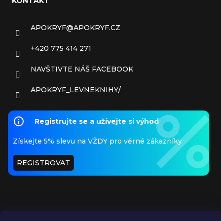
KONTAKT
APOKRYF
@
APOKRYF.CZ
+420 775 414 271
NAVŠTIVTE NÁŠ FACEBOOK
APOKRYF_LEVNEKNIHY/
Registrujte se a užívejte si výhod
Získejte 5% slevu na VŽDY pro věrné zákazníky
REGISTROVAT