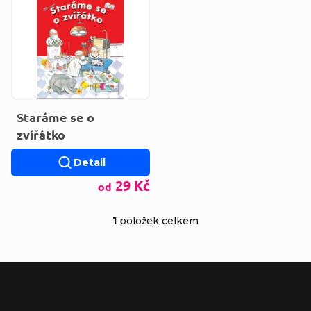
Výpis produktů
Staráme se o
zvířátko
Detail
29 Kč
od
1
položek celkem
Ovládací prvky výp
Zápatí