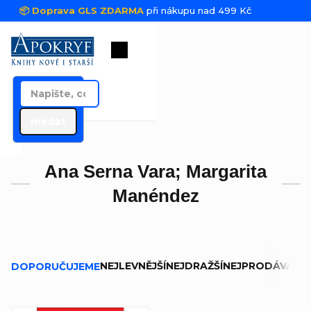
Přejít na obsah
📦 Doprava GLS ZDARMA
při nákupu nad 499 Kč
Nákupní košík
Hledat
Ana Serna Vara; Margarita
Manéndez
Řazení produktů
NEJLEVNĚJŠÍ
NEJDRAŽŠÍ
NEJPRODÁVANĚJ
DOPORUČUJEME