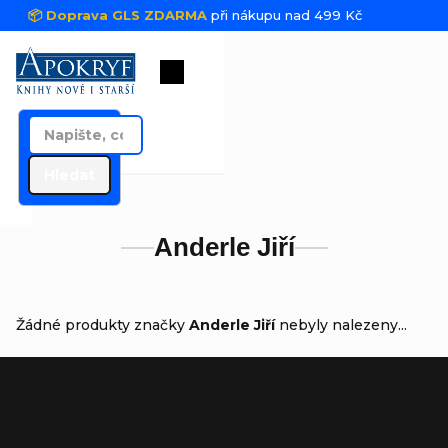
Přejít na obsah
📦 Doprava GLS ZDARMA
při nákupu nad 499 Kč
Nákupní košík
Hledat
Anderle Jiří
Žádné produkty značky
Anderle Jiří
nebyly nalezeny...
Zápatí