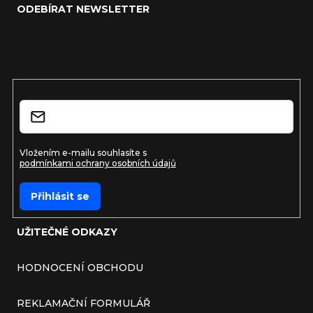
ODEBÍRAT NEWSLETTER
Vložte svůj e-mail a my vám budeme zasílat informace o
nových produktech na našem e-shopu.
E-mail
Vložením e-mailu souhlasíte s
podmínkami ochrany osobních údajů
Přihlásit se
UŽITEČNÉ ODKAZY
HODNOCENÍ OBCHODU
REKLAMAČNÍ FORMULÁŘ