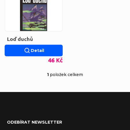
Loď duchů
Detail
46 Kč
1
položek celkem
Ovládací prvky výp
Zápatí
ODEBÍRAT NEWSLETTER