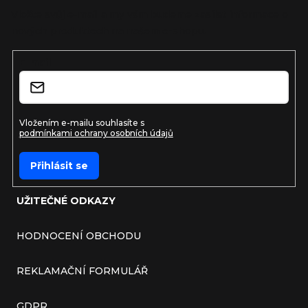
Vložte svůj e-mail a my vám budeme zasílat informace o
nových produktech na našem e-shopu.
E-mail
Vložením e-mailu souhlasíte s
podmínkami ochrany osobních údajů
Přihlásit se
UŽITEČNÉ ODKAZY
HODNOCENÍ OBCHODU
REKLAMAČNÍ FORMULÁŘ
GDPR