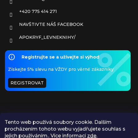
+420 775 414 271
NAVŠTIVTE NÁŠ FACEBOOK
APOKRYF_LEVNEKNIHY/
Registrujte se a užívejte si výhod
Získejte 5% slevu na VŽDY pro věrné zákazníky
REGISTROVAT
Tento web používá soubory cookie. Dalším
procházením tohoto webu vyjadřujete souhlas s
PŘIJÍMÁME ONLINE PLATBY
jejich používáním.. Více informací
zde
.