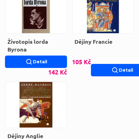
Životopis lorda
Dějiny Francie
Byrona
105 Kč
Detail
Detail
142 Kč
Dějiny Anglie