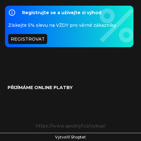
Registrujte se a užívejte si výhod
Získejte 5% slevu na VŽDY pro věrné zákazníky
REGISTROVAT
PŘIJÍMÁME ONLINE PLATBY
https://www.apokryf.cz/vykup/
Vytvořil Shoptet