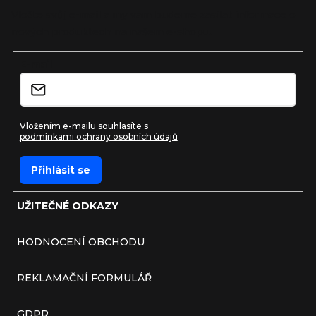
Vložte svůj e-mail a my vám budeme zasílat informace o
nových produktech na našem e-shopu.
E-mail
Vložením e-mailu souhlasíte s
podmínkami ochrany osobních údajů
Přihlásit se
UŽITEČNÉ ODKAZY
HODNOCENÍ OBCHODU
REKLAMAČNÍ FORMULÁŘ
GDPR