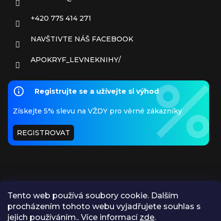
+420 775 414 271
NAVŠTIVTE NÁŠ FACEBOOK
APOKRYF_LEVNEKNIHY/
Registrujte se a užívejte si výhod
Získejte 5% slevu na VŽDY pro věrné zákazníky
REGISTROVAT
Tento web používá soubory cookie. Dalším
procházením tohoto webu vyjadřujete souhlas s
PŘIJÍMÁME ONLINE PLATBY
jejich používáním.. Více informací
zde
.