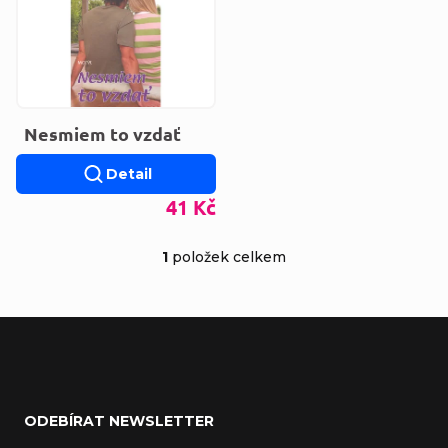
Nesmiem to vzdať
Detail
41 Kč
1
položek celkem
Ovládací prvky výp
Zápatí
ODEBÍRAT NEWSLETTER