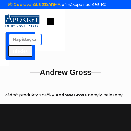
Přejít na obsah
📦 Doprava GLS ZDARMA
při nákupu nad 499 Kč
Nákupní košík
Hledat
Andrew Gross
Žádné produkty značky
Andrew Gross
nebyly nalezeny...
Zápatí