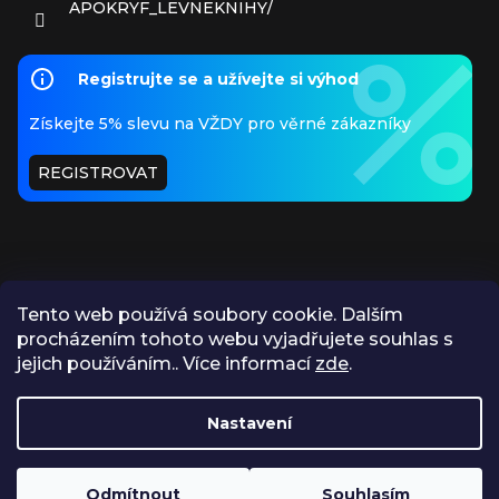
APOKRYF_LEVNEKNIHY/
Registrujte se a užívejte si výhod
Získejte 5% slevu na VŽDY pro věrné zákazníky
REGISTROVAT
Tento web používá soubory cookie. Dalším
procházením tohoto webu vyjadřujete souhlas s
PŘIJÍMÁME ONLINE PLATBY
jejich používáním.. Více informací
zde
.
Nastavení
https://www.apokryf.cz/vykup/
Odmítnout
Souhlasím