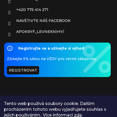
+420 775 414 271
NAVŠTIVTE NÁŠ FACEBOOK
APOKRYF_LEVNEKNIHY/
Registrujte se a užívejte si výhod
Získejte 5% slevu na VŽDY pro věrné zákazníky
REGISTROVAT
Tento web používá soubory cookie. Dalším
procházením tohoto webu vyjadřujete souhlas s
PŘIJÍMÁME ONLINE PLATBY
jejich používáním.. Více informací
zde
.