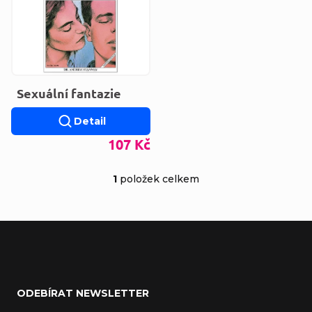
Sexuální fantazie
Detail
107 Kč
1
položek celkem
Ovládací prvky výp
Zápatí
ODEBÍRAT NEWSLETTER