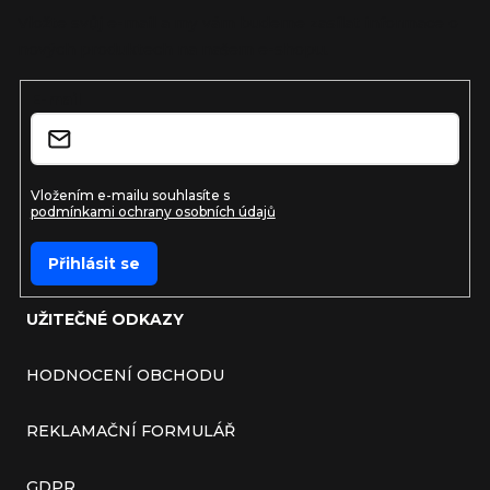
Vložte svůj e-mail a my vám budeme zasílat informace o
nových produktech na našem e-shopu.
E-mail
Vložením e-mailu souhlasíte s
podmínkami ochrany osobních údajů
Přihlásit se
UŽITEČNÉ ODKAZY
HODNOCENÍ OBCHODU
REKLAMAČNÍ FORMULÁŘ
GDPR