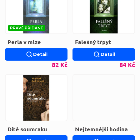
PRÁVĚ PŘIDANÉ
Perla v mlze
Falešný třpyt
Detail
Detail
82 Kč
84 Kč
Dítě soumraku
Nejtemnější hodina