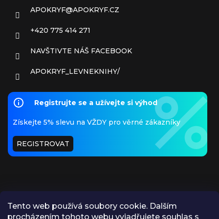
APOKRYF
@
APOKRYF.CZ
+420 775 414 271
NAVŠTIVTE NÁŠ FACEBOOK
APOKRYF_LEVNEKNIHY/
Registrujte se a užívejte si výhod
Získejte 5% slevu na VŽDY pro věrné zákazníky
REGISTROVAT
Tento web používá soubory cookie. Dalším
procházením tohoto webu vyjadřujete souhlas s
PŘIJÍMÁME ONLINE PLATBY