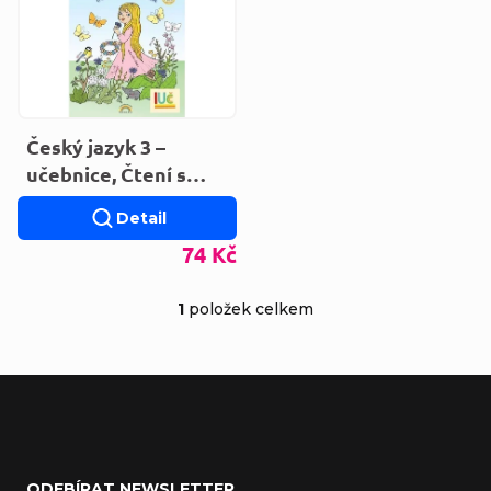
Český jazyk 3 –
učebnice, Čtení s
porozuměním
Detail
74 Kč
1
položek celkem
Ovládací prvky výp
Zápatí
ODEBÍRAT NEWSLETTER