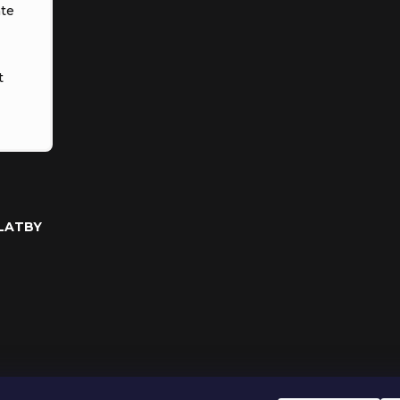
te
t
PLATBY