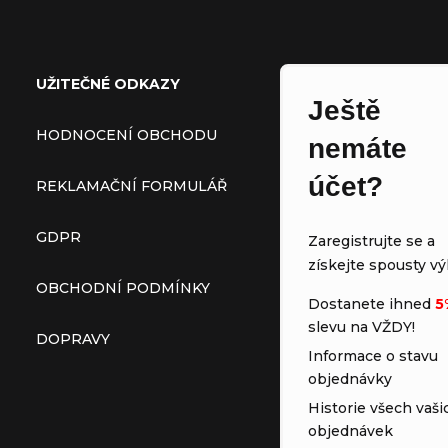
Zápatí
UŽITEČNÉ ODKAZY
Ještě
HODNOCENÍ OBCHODU
nemáte
účet?
REKLAMAČNÍ FORMULÁŘ
GDPR
Zaregistrujte se a
získejte spousty vý
OBCHODNÍ PODMÍNKY
Dostanete ihned
5
slevu na VŽDY!
DOPRAVY
Informace o stavu
objednávky
Historie všech vaši
objednávek