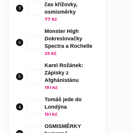
čas křížovky,
osmisměrky
77 Kč
Monster High
Dokreslovačky
Spectra a Rochelle
25 Kč
Karel Rožánek:
Zápisky z
Afghánistánu
191 Kč
Tomáš jede do
Londýna
151 Kč
OSMISMĚRKY