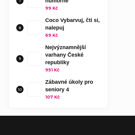
humorné
99 Kč
Coco Vybarvuj, čti si,
nalepuj
69 Kč
Nejvýznamnější
varhany České
republiky
951 Kč
Zábavné úkoly pro
seniory 4
107 Kč