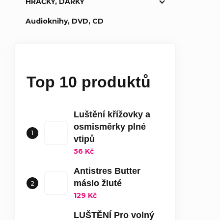
HRAČKY, DÁRKY
Audioknihy, DVD, CD
Top 10 produktů
Luštění křížovky a
osmisměrky plné
vtipů
56 Kč
Antistres Butter
máslo žluté
129 Kč
LUŠTĚNÍ Pro volný