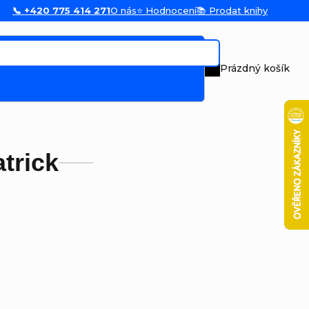
📞 +420 775 414 271
O nás
⭐ Hodnocení
📚 Prodat knihy
Prázdný košík
Nákupní koš
trick