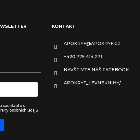
EWSLETTER
KONTAKT
ail a my vám
APOKRYF
@
APOKRYF.CZ
 informace o
ech na našem e-
+420 775 414 271
NAVŠTIVTE NÁŠ FACEBOOK
APOKRYF_LEVNEKNIHY/
 souhlasíte s
rany osobních údajů