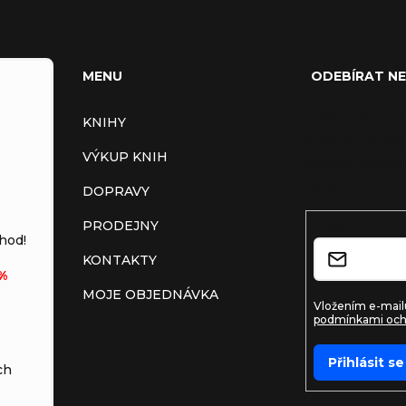
MENU
ODEBÍRAT N
Vložte svůj e-m
KNIHY
budeme zasílat
VÝKUP KNIH
nových produkt
shopu.
DOPRAVY
PRODEJNY
E-mail
hod!
KONTAKTY
%
MOJE OBJEDNÁVKA
Vložením e-mailu
podmínkami och
Přihlásit se
ch