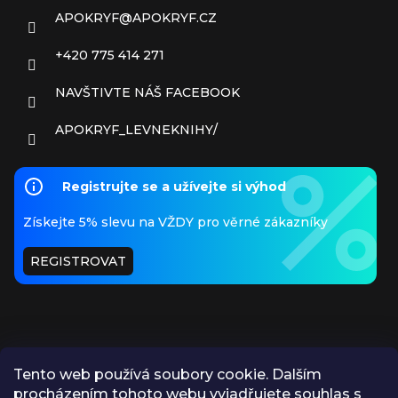
APOKRYF
@
APOKRYF.CZ
+420 775 414 271
NAVŠTIVTE NÁŠ FACEBOOK
APOKRYF_LEVNEKNIHY/
Registrujte se a užívejte si výhod
Získejte 5% slevu na VŽDY pro věrné zákazníky
REGISTROVAT
Tento web používá soubory cookie. Dalším
procházením tohoto webu vyjadřujete souhlas s
PŘIJÍMÁME ONLINE PLATBY