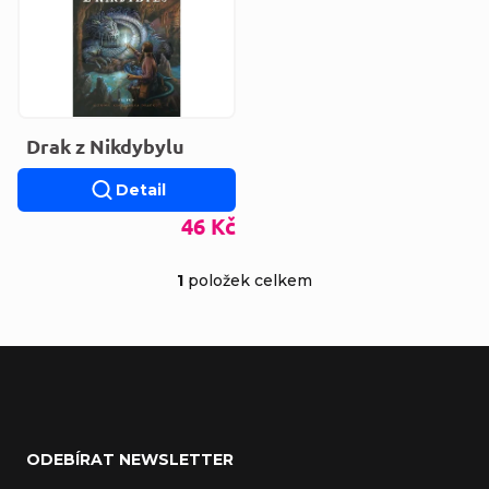
Drak z Nikdybylu
Detail
46 Kč
1
položek celkem
Ovládací prvky výp
Zápatí
ODEBÍRAT NEWSLETTER