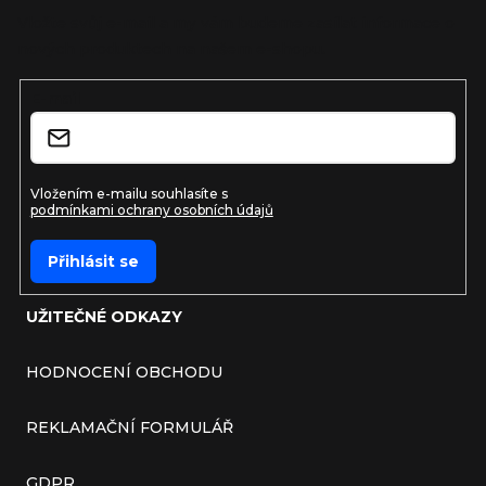
Vložte svůj e-mail a my vám budeme zasílat informace o
nových produktech na našem e-shopu.
E-mail
Vložením e-mailu souhlasíte s
podmínkami ochrany osobních údajů
Přihlásit se
UŽITEČNÉ ODKAZY
HODNOCENÍ OBCHODU
REKLAMAČNÍ FORMULÁŘ
GDPR