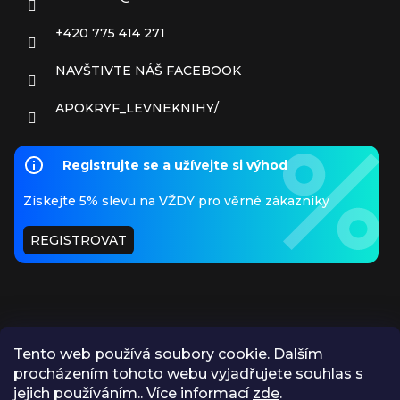
+420 775 414 271
NAVŠTIVTE NÁŠ FACEBOOK
APOKRYF_LEVNEKNIHY/
Registrujte se a užívejte si výhod
Získejte 5% slevu na VŽDY pro věrné zákazníky
REGISTROVAT
Tento web používá soubory cookie. Dalším
procházením tohoto webu vyjadřujete souhlas s
PŘIJÍMÁME ONLINE PLATBY
jejich používáním.. Více informací
zde
.