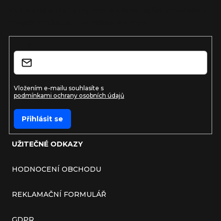
Vložte svůj e-mail a my vám budeme zasílat informace o
nových produktech na našem e-shopu.
E-mail
Vložením e-mailu souhlasíte s
podmínkami ochrany osobních údajů
Přihlásit se
UŽITEČNÉ ODKAZY
HODNOCENÍ OBCHODU
REKLAMAČNÍ FORMULÁŘ
GDPR