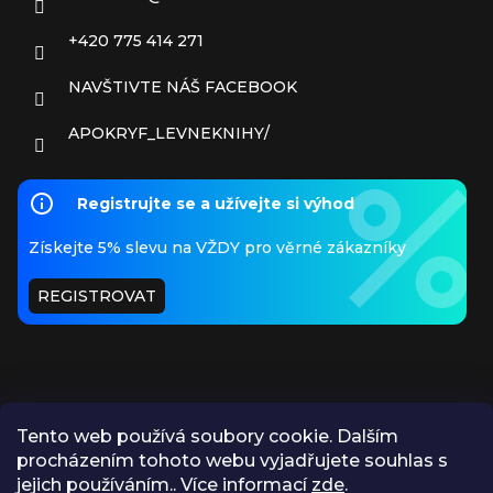
+420 775 414 271
NAVŠTIVTE NÁŠ FACEBOOK
APOKRYF_LEVNEKNIHY/
Registrujte se a užívejte si výhod
Získejte 5% slevu na VŽDY pro věrné zákazníky
REGISTROVAT
Tento web používá soubory cookie. Dalším
procházením tohoto webu vyjadřujete souhlas s
PŘIJÍMÁME ONLINE PLATBY
jejich používáním.. Více informací
zde
.