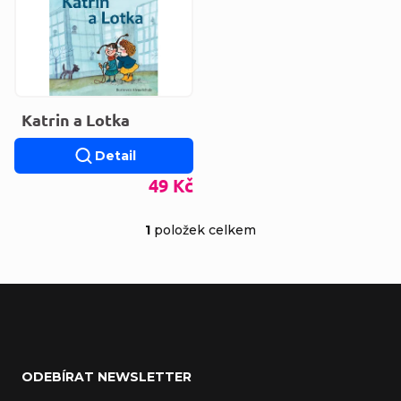
Katrin a Lotka
Detail
49 Kč
1
položek celkem
Ovládací prvky výp
Zápatí
ODEBÍRAT NEWSLETTER