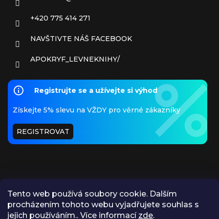
+420 775 414 271
NAVŠTIVTE NÁŠ FACEBOOK
APOKRYF_LEVNEKNIHY/
Registrujte se a užívejte si výhod
Získejte 5% slevu na VŽDY pro věrné zákazníky
REGISTROVAT
Tento web používá soubory cookie. Dalším
procházením tohoto webu vyjadřujete souhlas s
PŘIJÍMÁME ONLINE PLATBY
jejich používáním.. Více informací
zde
.