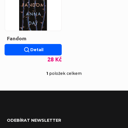
Fandom
Detail
28 Kč
1
položek celkem
Ovládací prvky výp
Zápatí
ODEBÍRAT NEWSLETTER