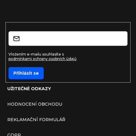
Vložte svůj e-mail a my vám budeme zasílat informace o
nových produktech na našem e-shopu.
E-mail
Vložením e-mailu souhlasíte s
podmínkami ochrany osobních údajů
Přihlásit se
UŽITEČNÉ ODKAZY
HODNOCENÍ OBCHODU
REKLAMAČNÍ FORMULÁŘ
GDPR