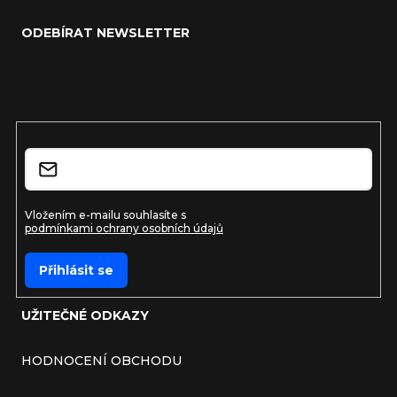
ODEBÍRAT NEWSLETTER
Vložte svůj e-mail a my vám budeme zasílat informace o
nových produktech na našem e-shopu.
E-mail
Vložením e-mailu souhlasíte s
podmínkami ochrany osobních údajů
Přihlásit se
UŽITEČNÉ ODKAZY
HODNOCENÍ OBCHODU