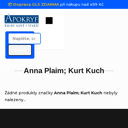
Přejít na obsah
📦 Doprava GLS ZDARMA
při nákupu nad 499 Kč
Nákupní košík
Hledat
Anna Plaim; Kurt Kuch
Žádné produkty značky
Anna Plaim; Kurt Kuch
nebyly
nalezeny...
Zápatí