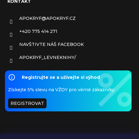
KONTAKT
APOKRYF
@
APOKRYF.CZ
+420 775 414 271
NAVŠTIVTE NÁŠ FACEBOOK
APOKRYF_LEVNEKNIHY/
Registrujte se a užívejte si výhod
Získejte 5% slevu na VŽDY pro věrné zákazníky
REGISTROVAT