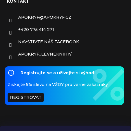
KONTAKT
APOKRYF
@
APOKRYF.CZ
+420 775 414 271
NAVŠTIVTE NÁŠ FACEBOOK
APOKRYF_LEVNEKNIHY/
Registrujte se a užívejte si výhod
Získejte 5% slevu na VŽDY pro věrné zákazníky
REGISTROVAT