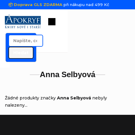
Přejít na obsah
📦 Doprava GLS ZDARMA
při nákupu nad 499 Kč
Nákupní košík
Hledat
Anna Selbyová
Žádné produkty značky
Anna Selbyová
nebyly
nalezeny...
Zápatí