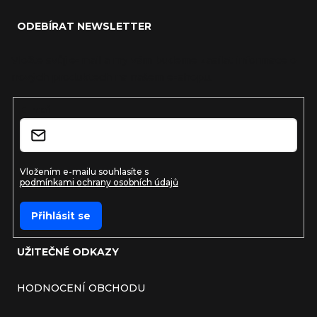
ODEBÍRAT NEWSLETTER
Vložte svůj e-mail a my vám budeme zasílat informace o
nových produktech na našem e-shopu.
E-mail
Vložením e-mailu souhlasíte s
podmínkami ochrany osobních údajů
Přihlásit se
UŽITEČNÉ ODKAZY
HODNOCENÍ OBCHODU