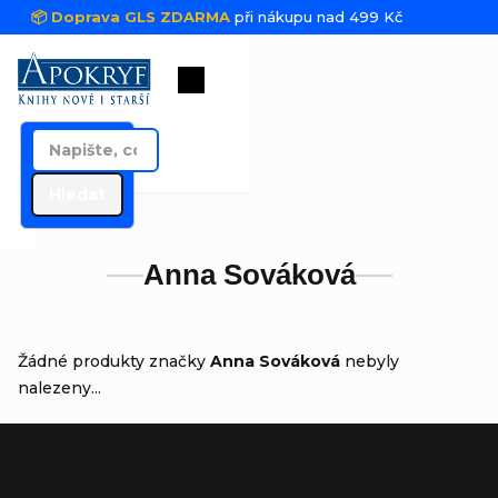
Přejít na obsah
📦 Doprava GLS ZDARMA
při nákupu nad 499 Kč
Nákupní košík
Hledat
Anna Sováková
Žádné produkty značky
Anna Sováková
nebyly
nalezeny...
Zápatí