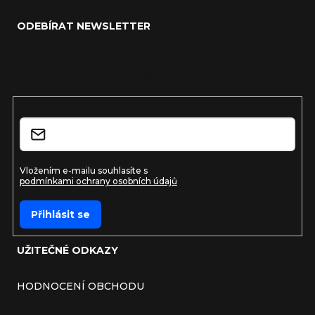
ODEBÍRAT NEWSLETTER
Vložte svůj e-mail a my vám budeme zasílat informace o
nových produktech na našem e-shopu.
E-mail
Vložením e-mailu souhlasíte s
podmínkami ochrany osobních údajů
Přihlásit se
UŽITEČNÉ ODKAZY
HODNOCENÍ OBCHODU