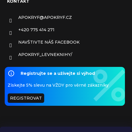
KONTAKT
APOKRYF
@
APOKRYF.CZ
+420 775 414 271
NAVŠTIVTE NÁŠ FACEBOOK
APOKRYF_LEVNEKNIHY/
Registrujte se a užívejte si výhod
Získejte 5% slevu na VŽDY pro věrné zákazníky
REGISTROVAT