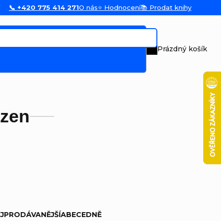
📞 +420 775 414 271
O nás
⭐ Hodnocení
📚 Prodat knihy
Prázdný košík
Nákupní koš
uzen
JPRODÁVANĚJŠÍ
ABECEDNĚ