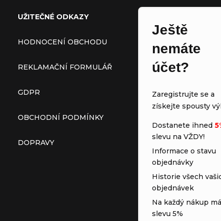
UŽITEČNÉ ODKAZY
Ještě
HODNOCENÍ OBCHODU
nemáte
účet?
REKLAMAČNÍ FORMULÁŘ
GDPR
Zaregistrujte se a
získejte spousty vý
OBCHODNÍ PODMÍNKY
Dostanete ihned
5
slevu na VŽDY!
DOPRAVY
Informace o stavu
objednávky
Historie všech vaši
objednávek
Na každý nákup má
slevu 5%