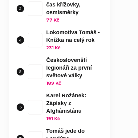
čas křížovky,
osmisměrky
77 Kč
Lokomotiva Tomáš -
Knížka na celý rok
231 Kč
Českoslovenští
legionáři za první
světové války
189 Kč
Karel Rožánek:
Zápisky z
Afghánistánu
191 Kč
Tomáš jede do