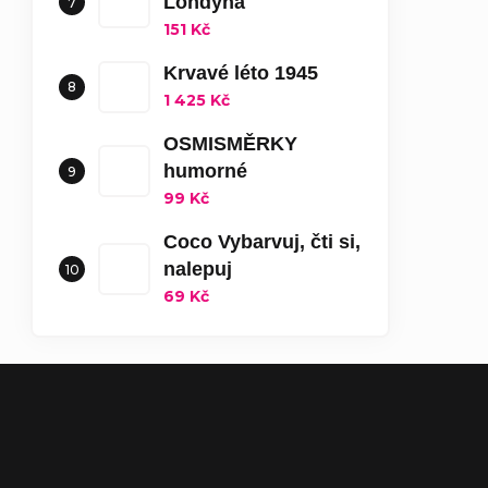
Londýna
151 Kč
Krvavé léto 1945
1 425 Kč
OSMISMĚRKY
humorné
99 Kč
Coco Vybarvuj, čti si,
nalepuj
69 Kč
Zápatí