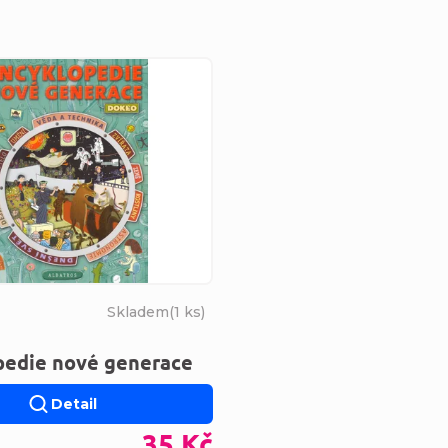
s produktů
Skladem
(
1 ks
)
pedie nové generace
Detail
35 Kč