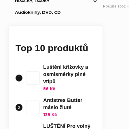
HRAČKY, DÁRKY
Použité zboží -
Audioknihy, DVD, CD
Top 10 produktů
Luštění křížovky a
osmisměrky plné
vtipů
56 Kč
Antistres Butter
máslo žluté
129 Kč
LUŠTĚNÍ Pro volný