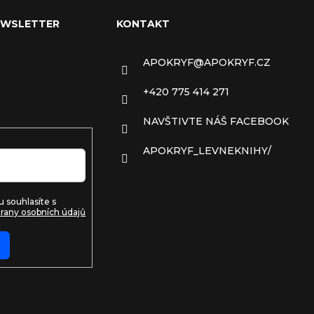
EWSLETTER
KONTAKT
ail a my vám
APOKRYF
@
APOKRYF.CZ
 informace o
ech na našem e-
+420 775 414 271
NAVŠTIVTE NÁŠ FACEBOOK
APOKRYF_LEVNEKNIHY/
 souhlasíte s
rany osobních údajů