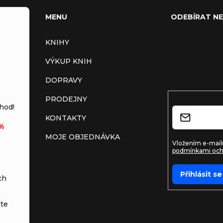
MENU
ODEBÍRAT N
Vložte svůj e-m
KNIHY
budeme zasílat
VÝKUP KNIH
nových produkt
shopu.
DOPRAVY
PRODEJNY
E-mail
hod!
KONTAKTY
%
MOJE OBJEDNÁVKA
Vložením e-mailu
podmínkami och
Přihlásit se
ch
te