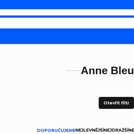
Anne Ble
Otevřít filtr
ní produktů
NEJLEVNĚJŠÍ
NEJDRAŽŠÍ
NE
DOPORUČUJEME