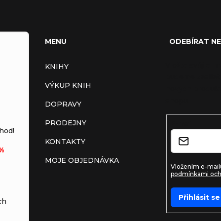
MENU
ODEBÍRAT N
Vložte svůj e-m
KNIHY
budeme zasílat
VÝKUP KNIH
nových produkt
shopu.
DOPRAVY
PRODEJNY
E-mail
hod!
KONTAKTY
%
MOJE OBJEDNÁVKA
Vložením e-mailu
podmínkami och
Přihlásit se
ch