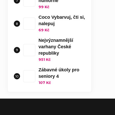
humorné
99 Kč
Coco Vybarvuj, čti si,
nalepuj
69 Kč
Nejvýznamnější
varhany České
republiky
951 Kč
Zábavné úkoly pro
seniory 4
107 Kč