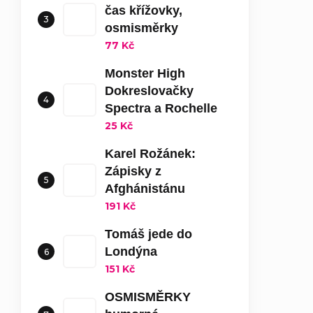
čas křížovky,
osmisměrky
77 Kč
Monster High
Dokreslovačky
Spectra a Rochelle
25 Kč
Karel Rožánek:
Zápisky z
Afghánistánu
191 Kč
Tomáš jede do
Londýna
151 Kč
OSMISMĚRKY