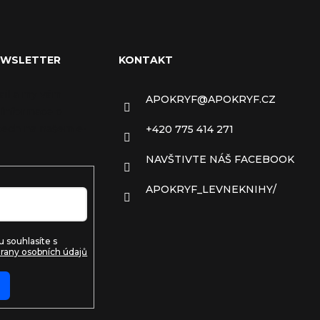
EWSLETTER
KONTAKT
ail a my vám
APOKRYF
@
APOKRYF.CZ
 informace o
ech na našem e-
+420 775 414 271
NAVŠTIVTE NÁŠ FACEBOOK
APOKRYF_LEVNEKNIHY/
 souhlasíte s
rany osobních údajů