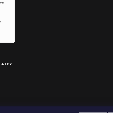
te
t
PLATBY