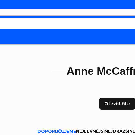
Anne McCaff
Otevřít filtr
ní produktů
NEJLEVNĚJŠÍ
NEJDRAŽŠÍ
NE
DOPORUČUJEME