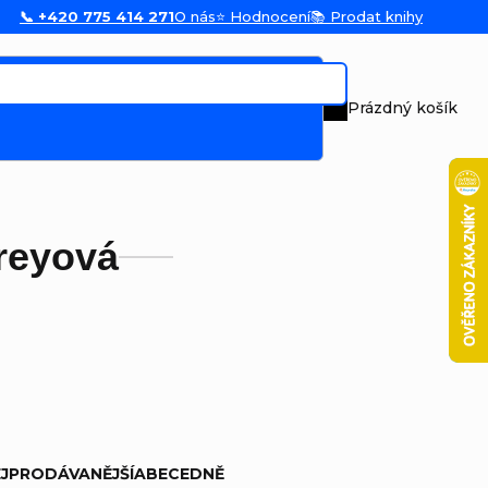
📞 +420 775 414 271
O nás
⭐ Hodnocení
📚 Prodat knihy
Prázdný košík
Nákupní koš
reyová
JPRODÁVANĚJŠÍ
ABECEDNĚ