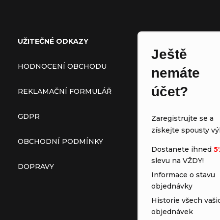
Zápatí
UŽITEČNÉ ODKAZY
Ještě
HODNOCENÍ OBCHODU
nemáte
účet?
REKLAMAČNÍ FORMULÁŘ
GDPR
Zaregistrujte se a
získejte spousty vý
OBCHODNÍ PODMÍNKY
Dostanete ihned
5
slevu na VŽDY!
DOPRAVY
Informace o stavu
objednávky
Historie všech vaši
objednávek