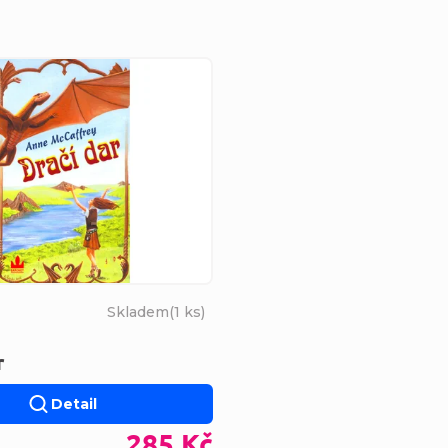
s produktů
Skladem
(
1 ks
)
r
Detail
285 Kč