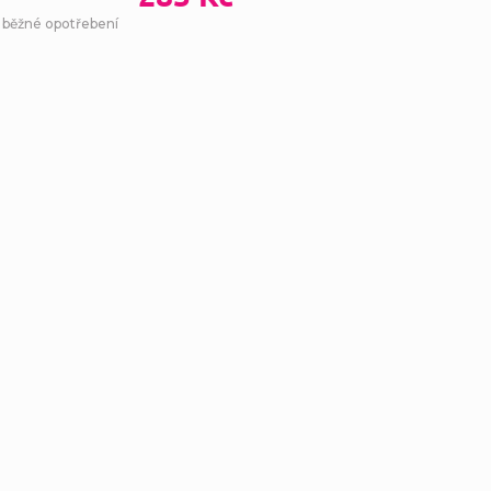
- běžné opotřebení
Ovl