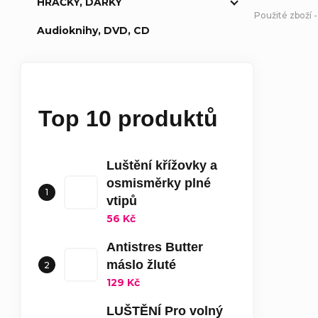
HRAČKY, DÁRKY
Použité zboží 
Audioknihy, DVD, CD
Top 10 produktů
Luštění křížovky a
osmisměrky plné
vtipů
56 Kč
Antistres Butter
máslo žluté
129 Kč
LUŠTĚNÍ Pro volný