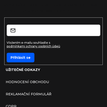
Vložte svůj e-mail a my vám budeme zasílat informace o
nových produktech na našem e-shopu.
E-mail
Vložením e-mailu souhlasíte s
podmínkami ochrany osobních údajů
Přihlásit se
UŽITEČNÉ ODKAZY
HODNOCENÍ OBCHODU
REKLAMAČNÍ FORMULÁŘ
GDPR