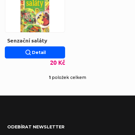
Senzační saláty
Detail
20 Kč
1
položek celkem
Ovládací prvky výp
Zápatí
ODEBÍRAT NEWSLETTER