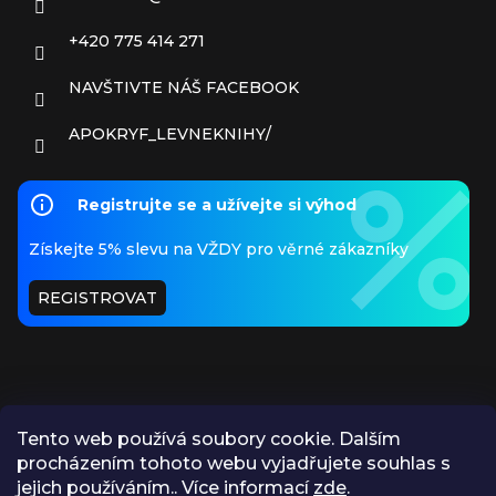
+420 775 414 271
NAVŠTIVTE NÁŠ FACEBOOK
APOKRYF_LEVNEKNIHY/
Registrujte se a užívejte si výhod
Získejte 5% slevu na VŽDY pro věrné zákazníky
REGISTROVAT
Tento web používá soubory cookie. Dalším
procházením tohoto webu vyjadřujete souhlas s
PŘIJÍMÁME ONLINE PLATBY
jejich používáním.. Více informací
zde
.