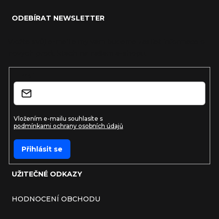
ODEBÍRAT NEWSLETTER
Vložte svůj e-mail a my vám budeme zasílat informace o
nových produktech na našem e-shopu.
E-mail
Vložením e-mailu souhlasíte s
podmínkami ochrany osobních údajů
Přihlásit se
UŽITEČNÉ ODKAZY
HODNOCENÍ OBCHODU