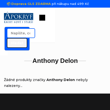
Přejít na obsah
📦 Doprava GLS ZDARMA
při nákupu nad 499 Kč
Nákupní košík
Hledat
Anthony Delon
Žádné produkty značky
Anthony Delon
nebyly
nalezeny...
Zápatí