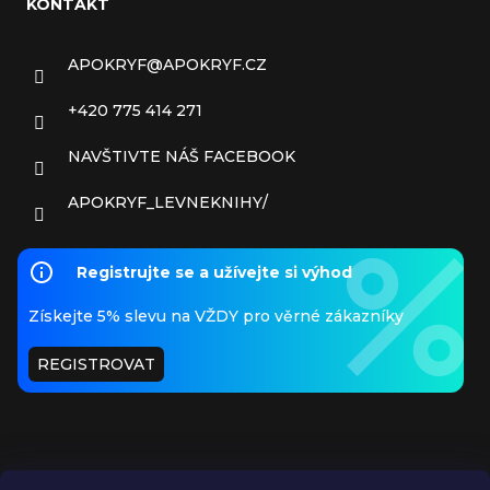
KONTAKT
APOKRYF
@
APOKRYF.CZ
+420 775 414 271
NAVŠTIVTE NÁŠ FACEBOOK
APOKRYF_LEVNEKNIHY/
Registrujte se a užívejte si výhod
Získejte 5% slevu na VŽDY pro věrné zákazníky
REGISTROVAT