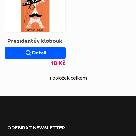
Prezidentův klobouk
Detail
18 Kč
1
položek celkem
Ovládací prvky výp
Zápatí
ODEBÍRAT NEWSLETTER