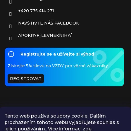
+420 775 414 271
NAVŠTIVTE NÁŠ FACEBOOK
APOKRYF_LEVNEKNIHY/
Registrujte se a užívejte si výhod
Získejte 5% slevu na VŽDY pro věrné zákazníky
REGISTROVAT
Tento web používá soubory cookie. Dalším
procházením tohoto webu vyjadřujete souhlas s
PŘIJÍMÁME ONLINE PLATBY
jejich používáním.. Více informací
zde
.