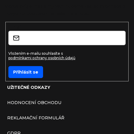
Vložte svůj e-mail a my vám budeme zasílat informace o
nových produktech na našem e-shopu.
E-mail
Vložením e-mailu souhlasíte s
podmínkami ochrany osobních údajů
Přihlásit se
UŽITEČNÉ ODKAZY
HODNOCENÍ OBCHODU
REKLAMAČNÍ FORMULÁŘ
GDPR