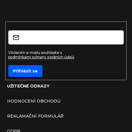
Vložte svůj e-mail a my vám budeme zasílat informace o
nových produktech na našem e-shopu.
E-mail
Vložením e-mailu souhlasíte s
podmínkami ochrany osobních údajů
Přihlásit se
UŽITEČNÉ ODKAZY
HODNOCENÍ OBCHODU
REKLAMAČNÍ FORMULÁŘ
GDPR