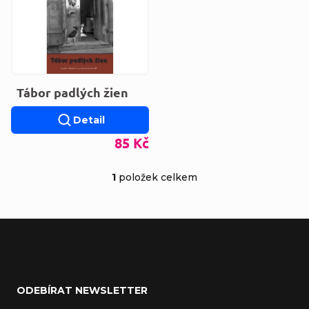
Tábor padlých žien
Detail
85 Kč
1
položek celkem
Ovládací prvky výp
Zápatí
ODEBÍRAT NEWSLETTER