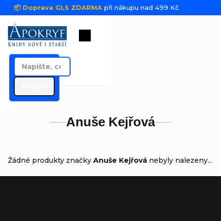
Přejít na obsah
📦 Doprava GLS ZDARMA
při nákupu nad 499 Kč
Nákupní košík
Hledat
Anuše Kejřová
Žádné produkty značky
Anuše Kejřová
nebyly nalezeny...
Zápatí