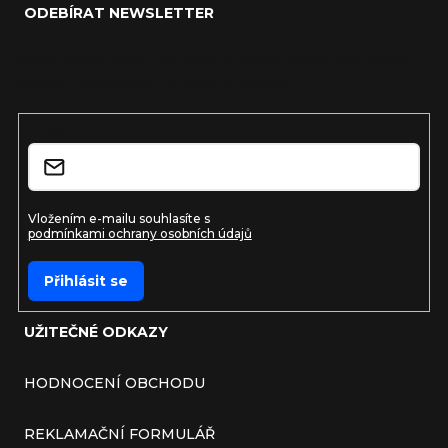
ODEBÍRAT NEWSLETTER
Vložte svůj e-mail a my vám budeme zasílat informace o
nových produktech na našem e-shopu.
E-mail
Vložením e-mailu souhlasíte s
podmínkami ochrany osobních údajů
Přihlásit se
UŽITEČNÉ ODKAZY
HODNOCENÍ OBCHODU
REKLAMAČNÍ FORMULÁŘ