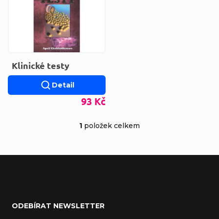
Klinické testy
Detail
93 Kč
1
položek celkem
Ovládací prvky výp
Zápatí
ODEBÍRAT NEWSLETTER