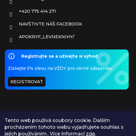
+420 775 414 271
NAVŠTIVTE NÁŠ FACEBOOK
APOKRYF_LEVNEKNIHY/
Registrujte se a užívejte si výhod
Získejte 5% slevu na VŽDY pro věrné zákazníky
REGISTROVAT
Tento web používá soubory cookie. Dalším
procházením tohoto webu vyjadřujete souhlas s
PŘIJÍMÁME ONLINE PLATBY
jejich používáním.. Více informací
zde
.