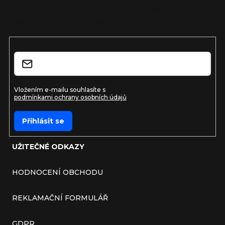
Vložte svůj e-mail a my vám budeme zasílat informace o
nových produktech na našem e-shopu.
E-mail
Vložením e-mailu souhlasíte s
podmínkami ochrany osobních údajů
Přihlásit se
UŽITEČNÉ ODKAZY
HODNOCENÍ OBCHODU
REKLAMAČNÍ FORMULÁŘ
GDPR