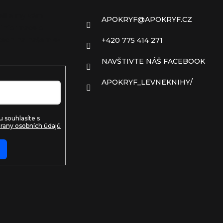
ail a my vám
APOKRYF
@
APOKRYF.CZ
 informace o
ech na našem e-
+420 775 414 271
NAVŠTIVTE NÁŠ FACEBOOK
APOKRYF_LEVNEKNIHY/
 souhlasíte s
rany osobních údajů