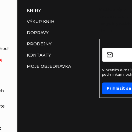
Vložte svůj e-m
KNIHY
budeme zasílat
VÝKUP KNIH
nových produkt
shopu.
DOPRAVY
PRODEJNY
E-mail
hod!
KONTAKTY
%
MOJE OBJEDNÁVKA
Vložením e-mailu
podmínkami och
Přihlásit se
ch
te
t