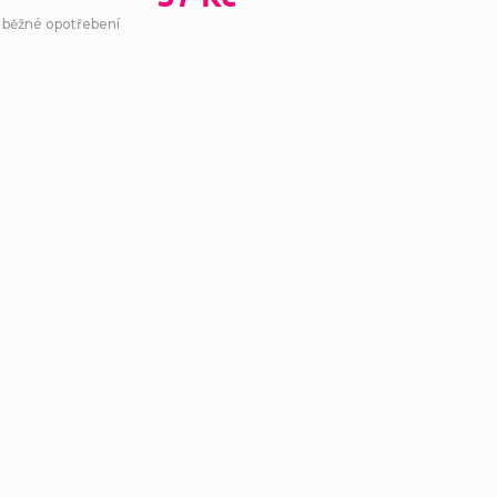
- běžné opotřebení
Ovl