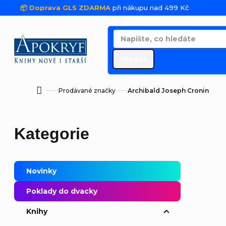
Přejít na obsah
📦 Doprava GLS ZDARMA
při nákupu nad 499 Kč
Hledat
Prodávané značky
Archibald Joseph Cronin
Domů
Postranní panel
Přeskočit kategorie
Kategorie
Novinky
Poklady do dvacky
Řaze
Knihy