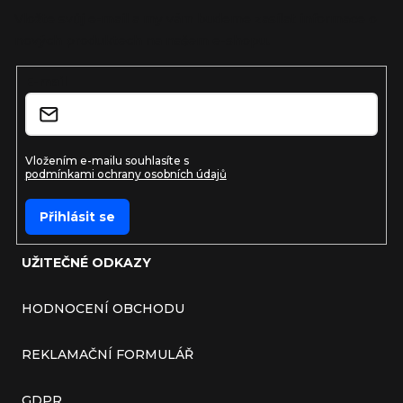
Vložte svůj e-mail a my vám budeme zasílat informace o
nových produktech na našem e-shopu.
E-mail
Vložením e-mailu souhlasíte s
podmínkami ochrany osobních údajů
Přihlásit se
UŽITEČNÉ ODKAZY
HODNOCENÍ OBCHODU
REKLAMAČNÍ FORMULÁŘ
GDPR