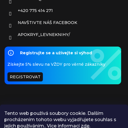
+420 775 414 271
NAVŠTIVTE NÁŠ FACEBOOK
APOKRYF_LEVNEKNIHY/
Registrujte se a užívejte si výhod
Získejte 5% slevu na VŽDY pro věrné zákazníky
REGISTROVAT
Tento web používá soubory cookie. Dalším
procházením tohoto webu vyjadřujete souhlas s
PŘIJÍMÁME ONLINE PLATBY
jejich používáním.. Více informací
zde
.