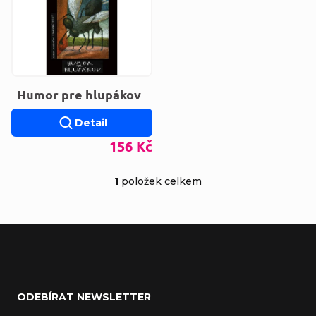
Humor pre hlupákov
Detail
156 Kč
1
položek celkem
Ovládací prvky výp
Zápatí
ODEBÍRAT NEWSLETTER