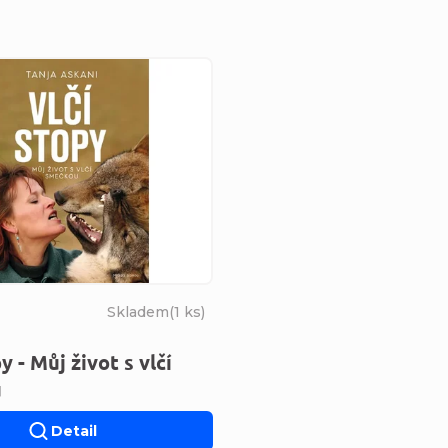
s produktů
Skladem
(
1 ks
)
y - Můj život s vlčí
u
Detail