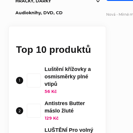
HRAČKY, DÁRKY
Audioknihy, DVD, CD
Nová - Mírně 
Top 10 produktů
Luštění křížovky a
osmisměrky plné
vtipů
56 Kč
Antistres Butter
máslo žluté
129 Kč
LUŠTĚNÍ Pro volný