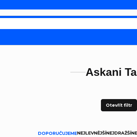
Askani Ta
Otevřít filtr
ní produktů
NEJLEVNĚJŠÍ
NEJDRAŽŠÍ
NE
DOPORUČUJEME