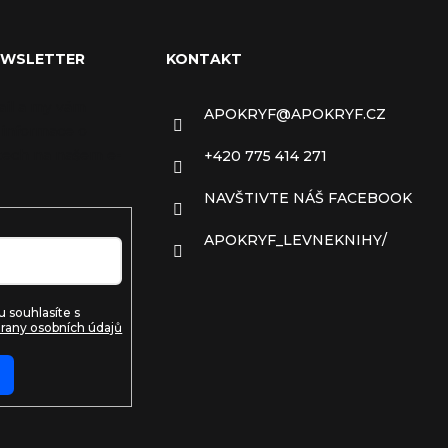
EWSLETTER
KONTAKT
ail a my vám
APOKRYF
@
APOKRYF.CZ
 informace o
ech na našem e-
+420 775 414 271
NAVŠTIVTE NÁŠ FACEBOOK
APOKRYF_LEVNEKNIHY/
 souhlasíte s
rany osobních údajů