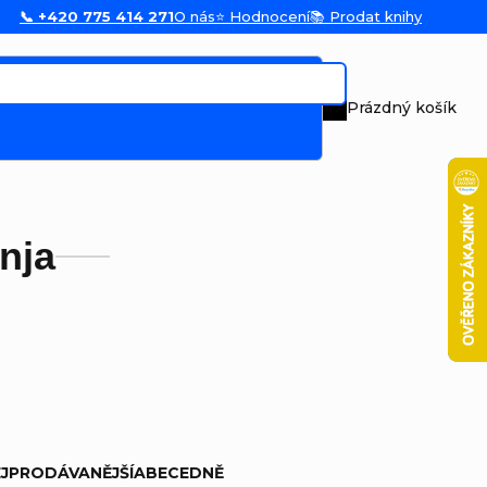
📞 +420 775 414 271
O nás
⭐ Hodnocení
📚 Prodat knihy
Prázdný košík
Nákupní koš
nja
JPRODÁVANĚJŠÍ
ABECEDNĚ