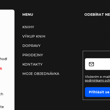
MENU
ODEBÍRAT N
Vložte svůj e-m
KNIHY
budeme zasílat
VÝKUP KNIH
nových produkt
shopu.
DOPRAVY
PRODEJNY
E-mail
hod!
KONTAKTY
%
MOJE OBJEDNÁVKA
Vložením e-mailu
podmínkami och
Přihlásit se
ch
te