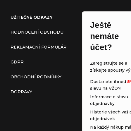
UŽITEČNÉ ODKAZY
Ještě
HODNOCENÍ OBCHODU
nemáte
účet?
REKLAMAČNÍ FORMULÁŘ
GDPR
Zaregistrujte se a
získejte spousty vý
OBCHODNÍ PODMÍNKY
Dostanete ihned
5
slevu na VŽDY!
DOPRAVY
Informace o stavu
objednávky
Historie všech vaši
objednávek
Na každý nákup má