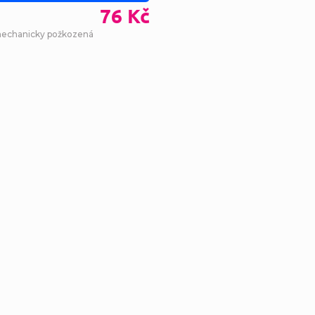
76 Kč
mechanicky požkozená
Ovl