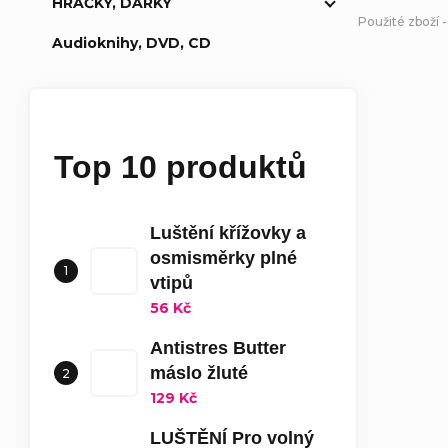
HRAČKY, DÁRKY
Použité zboží 
Audioknihy, DVD, CD
Top 10 produktů
Luštění křížovky a
osmisměrky plné
vtipů
56 Kč
Antistres Butter
máslo žluté
129 Kč
LUŠTĚNÍ Pro volný