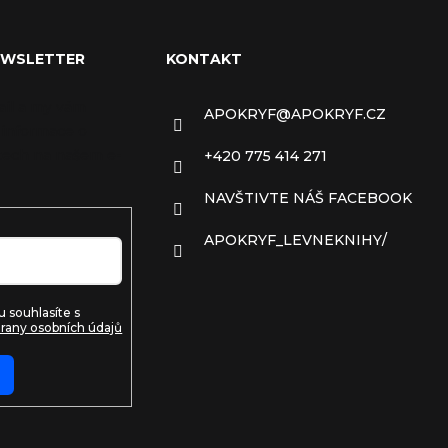
EWSLETTER
KONTAKT
ail a my vám
APOKRYF
@
APOKRYF.CZ
 informace o
ech na našem e-
+420 775 414 271
NAVŠTIVTE NÁŠ FACEBOOK
APOKRYF_LEVNEKNIHY/
 souhlasíte s
rany osobních údajů