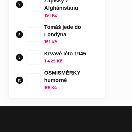
Zápisky z
Afghánistánu
191 Kč
Tomáš jede do
Londýna
151 Kč
Krvavé léto 1945
1 425 Kč
OSMISMĚRKY
humorné
99 Kč
Zápatí