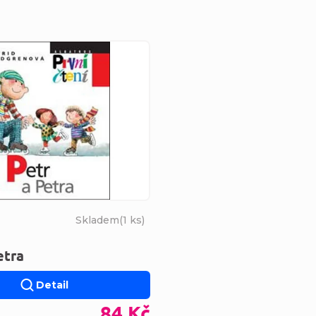
s produktů
Skladem
(
1 ks
)
etra
Detail
84 Kč