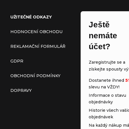
UŽITEČNÉ ODKAZY
Ještě
HODNOCENÍ OBCHODU
nemáte
účet?
REKLAMAČNÍ FORMULÁŘ
GDPR
Zaregistrujte se a
získejte spousty vý
OBCHODNÍ PODMÍNKY
Dostanete ihned
5
slevu na VŽDY!
DOPRAVY
Informace o stavu
objednávky
Historie všech vaši
objednávek
Na každý nákup má