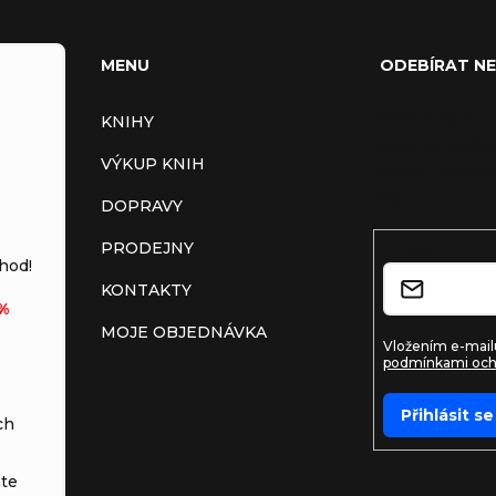
MENU
ODEBÍRAT N
Vložte svůj e-m
KNIHY
budeme zasílat
VÝKUP KNIH
nových produkt
shopu.
DOPRAVY
PRODEJNY
E-mail
hod!
KONTAKTY
%
MOJE OBJEDNÁVKA
Vložením e-mailu
podmínkami och
Přihlásit se
ch
te