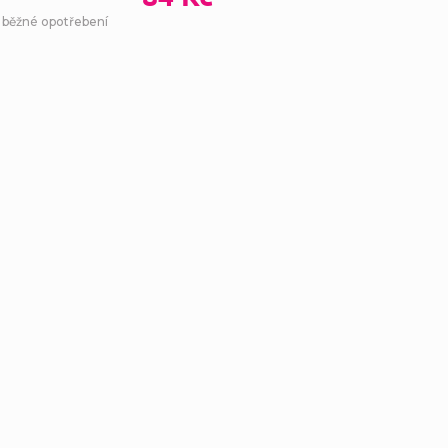
- běžné opotřebení
Ovl