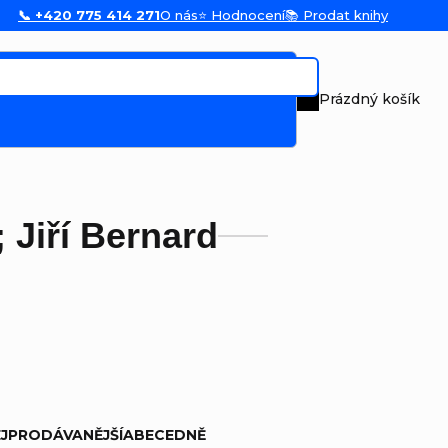
📞 +420 775 414 271
O nás
⭐ Hodnocení
📚 Prodat knihy
Prázdný košík
Nákupní koš
 Jiří Bernard
JPRODÁVANĚJŠÍ
ABECEDNĚ