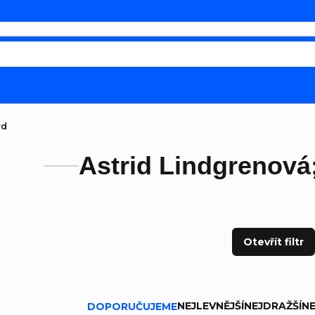
rd
Astrid Lindgrenová;
Otevřít filtr
ní produktů
NEJLEVNĚJŠÍ
NEJDRAŽŠÍ
NE
DOPORUČUJEME