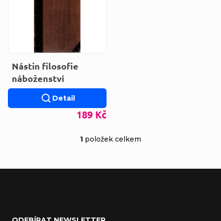
Nástin filosofie
náboženství
Detail
189 Kč
1
položek celkem
Ovládací prvky výp
Zápatí
ODEBÍRAT NEWSLETTER