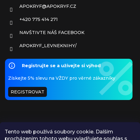
APOKRYF
@
APOKRYF.CZ
+420 775 414 271
NAVŠTIVTE NÁŠ FACEBOOK
APOKRYF_LEVNEKNIHY/
Registrujte se a užívejte si výhod
Získejte 5% slevu na VŽDY pro věrné zákazníky
REGISTROVAT
Tento web používá soubory cookie. Dalším
procházením tohoto webu vyjadřujete souhlas s
PŘIJÍMÁME ONLINE PLATBY