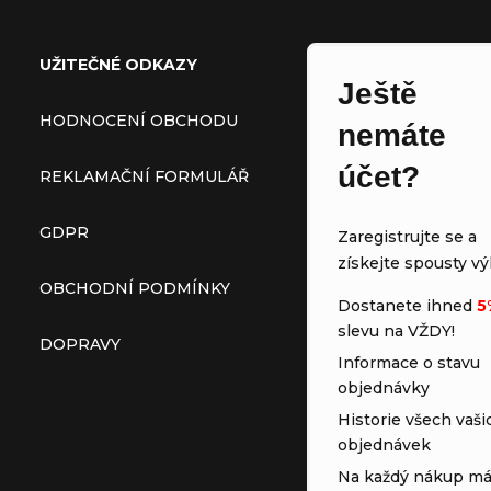
UŽITEČNÉ ODKAZY
Ještě
HODNOCENÍ OBCHODU
nemáte
účet?
REKLAMAČNÍ FORMULÁŘ
GDPR
Zaregistrujte se a
získejte spousty vý
OBCHODNÍ PODMÍNKY
Dostanete ihned
5
slevu na VŽDY!
DOPRAVY
Informace o stavu
objednávky
Historie všech vaši
objednávek
Na každý nákup má