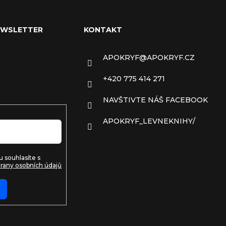
EWSLETTER
KONTAKT
ail a my vám
APOKRYF
@
APOKRYF.CZ
 informace o
ech na našem e-
+420 775 414 271
NAVŠTIVTE NÁŠ FACEBOOK
APOKRYF_LEVNEKNIHY/
 souhlasíte s
rany osobních údajů