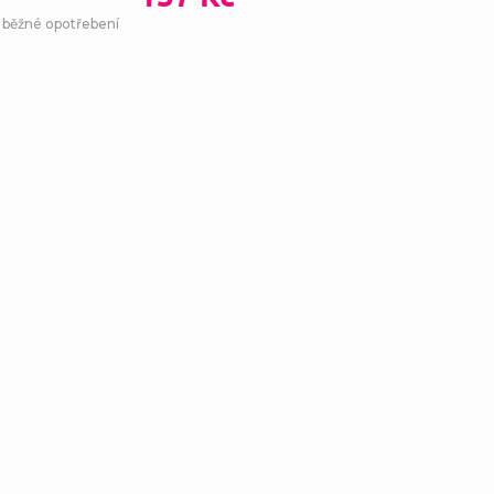
- běžné opotřebení
Ovl