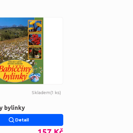
s produktů
Skladem
(
1 ks
)
y bylinky
Detail
157 Kč