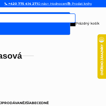
📞 +420 775 414 271
O nás
⭐ Hodnocení
📚 Prodat knihy
Prázdný košík
Nákupní koš
asová
JPRODÁVANĚJŠÍ
ABECEDNĚ