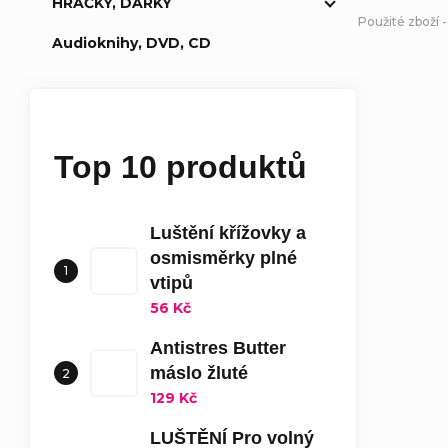
HRAČKY, DÁRKY
Použité zboží 
Audioknihy, DVD, CD
Top 10 produktů
Luštění křížovky a
osmisměrky plné
vtipů
56 Kč
Antistres Butter
máslo žluté
129 Kč
LUŠTĚNÍ Pro volný