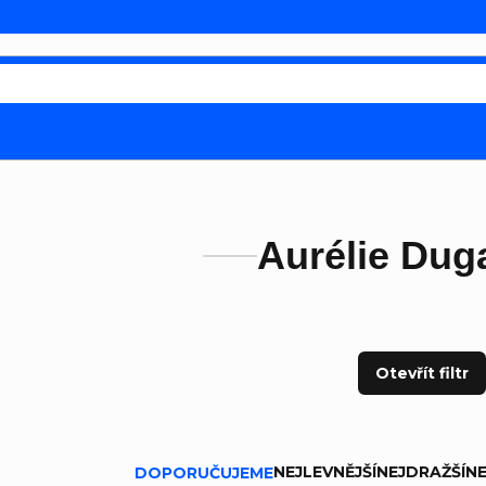
Aurélie Dug
Otevřít filtr
ní produktů
NEJLEVNĚJŠÍ
NEJDRAŽŠÍ
NE
DOPORUČUJEME