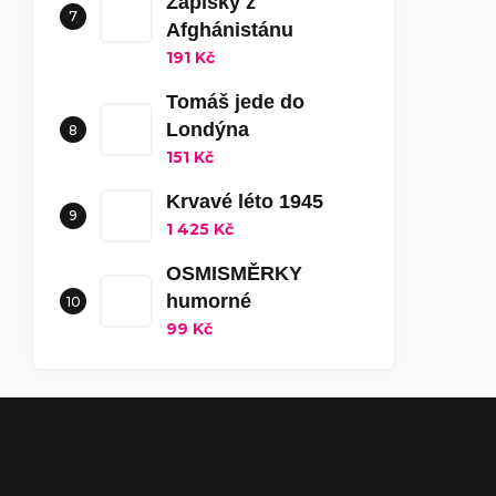
Zápisky z
Afghánistánu
191 Kč
Tomáš jede do
Londýna
151 Kč
Krvavé léto 1945
1 425 Kč
OSMISMĚRKY
humorné
99 Kč
Zápatí