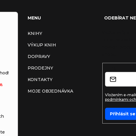
MENU
ODEBÍRAT N
Vložte svůj e-m
KNIHY
budeme zasílat
VÝKUP KNIH
nových produkt
shopu.
DOPRAVY
PRODEJNY
E-mail
hod!
KONTAKTY
%
MOJE OBJEDNÁVKA
Vložením e-mailu
podmínkami och
Přihlásit se
ch
te