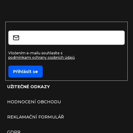
Vložte svůj e-mail a my vám budeme zasílat informace o
nových produktech na našem e-shopu.
E-mail
Vložením e-mailu souhlasíte s
podmínkami ochrany osobních údajů
Přihlásit se
UŽITEČNÉ ODKAZY
HODNOCENÍ OBCHODU
REKLAMAČNÍ FORMULÁŘ
GDPR