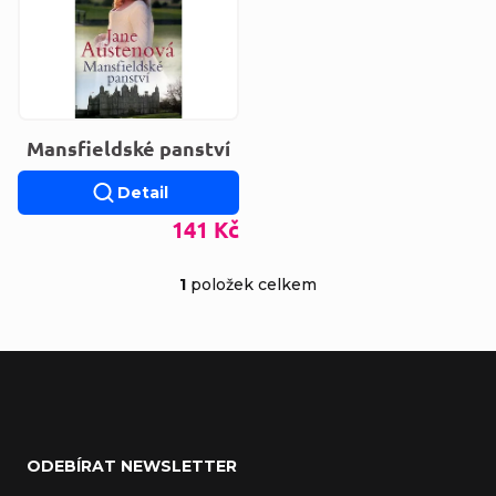
Mansfieldské panství
Detail
141 Kč
1
položek celkem
Ovládací prvky výp
Zápatí
ODEBÍRAT NEWSLETTER