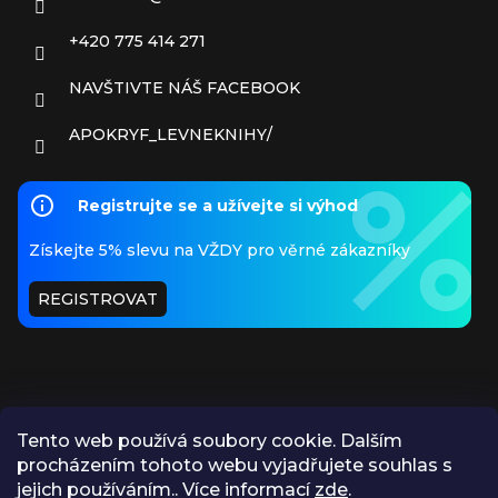
+420 775 414 271
NAVŠTIVTE NÁŠ FACEBOOK
APOKRYF_LEVNEKNIHY/
Registrujte se a užívejte si výhod
Získejte 5% slevu na VŽDY pro věrné zákazníky
REGISTROVAT
Tento web používá soubory cookie. Dalším
procházením tohoto webu vyjadřujete souhlas s
PŘIJÍMÁME ONLINE PLATBY
jejich používáním.. Více informací
zde
.