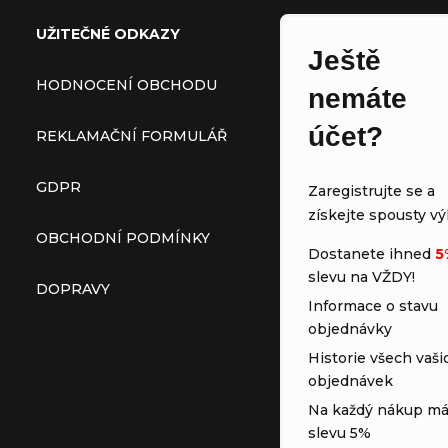
UŽITEČNÉ ODKAZY
Ještě
HODNOCENÍ OBCHODU
nemáte
účet?
REKLAMAČNÍ FORMULÁŘ
GDPR
Zaregistrujte se a
získejte spousty vý
OBCHODNÍ PODMÍNKY
Dostanete ihned
5
slevu na VŽDY!
DOPRAVY
Informace o stavu
objednávky
Historie všech vaši
objednávek
Na každý nákup má
slevu 5%