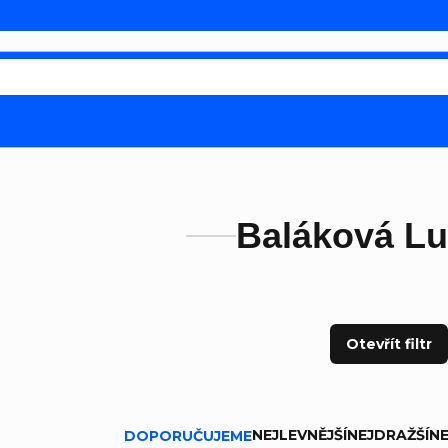
Baláková Lu
Otevřít filtr
ní produktů
NEJLEVNĚJŠÍ
NEJDRAŽŠÍ
NE
DOPORUČUJEME