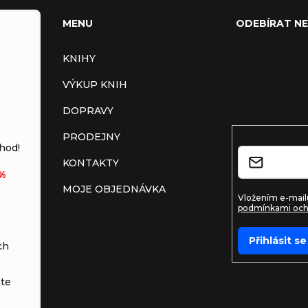
MENU
ODEBÍRAT N
Vložte svůj e-m
KNIHY
budeme zasílat
VÝKUP KNIH
nových produkt
shopu.
DOPRAVY
PRODEJNY
E-mail
hod!
KONTAKTY
%
MOJE OBJEDNÁVKA
Vložením e-mailu
podmínkami och
Přihlásit se
ch
te