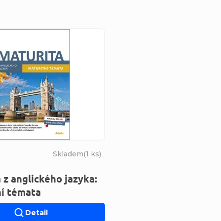
s produktů
Skladem
(
1 ks
)
 z anglického jazyka:
ní témata
Detail