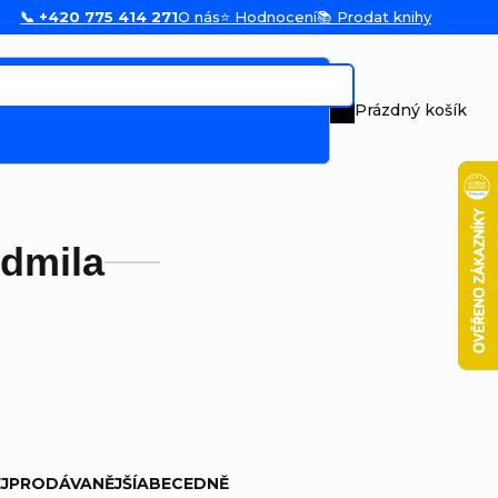
📞 +420 775 414 271
O nás
⭐ Hodnocení
📚 Prodat knihy
Prázdný košík
Nákupní koš
dmila
JPRODÁVANĚJŠÍ
ABECEDNĚ