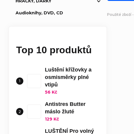
HRAČKY, DÁRKY
Audioknihy, DVD, CD
Použité zboží -
Top 10 produktů
Luštění křížovky a
osmisměrky plné
vtipů
56 Kč
Antistres Butter
máslo žluté
129 Kč
LUŠTĚNÍ Pro volný