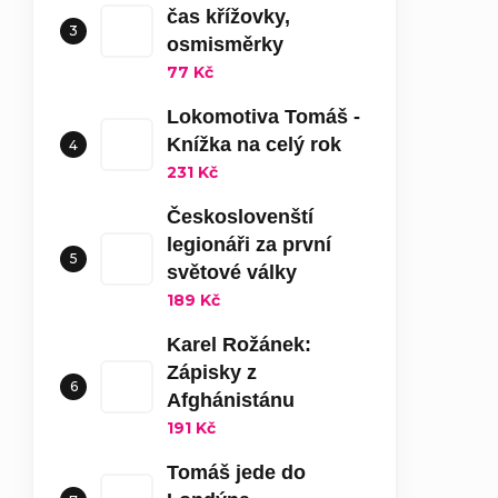
čas křížovky,
osmisměrky
77 Kč
Lokomotiva Tomáš -
Knížka na celý rok
231 Kč
Českoslovenští
legionáři za první
světové války
189 Kč
Karel Rožánek:
Zápisky z
Afghánistánu
191 Kč
Tomáš jede do