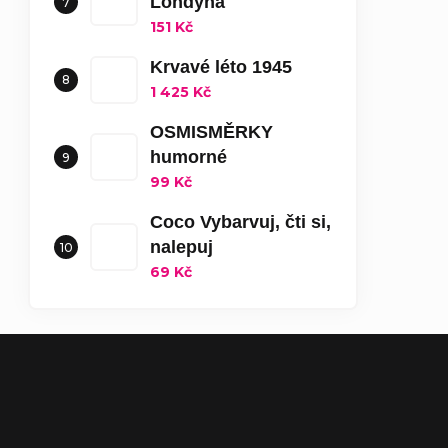
Londýna
151 Kč
Krvavé léto 1945
1 425 Kč
OSMISMĚRKY
humorné
99 Kč
Coco Vybarvuj, čti si,
nalepuj
69 Kč
Zápatí