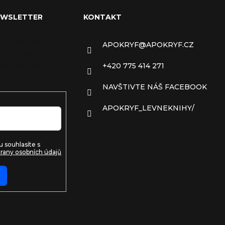
EWSLETTER
KONTAKT
ail a my vám
APOKRYF
@
APOKRYF.CZ
 informace o
ech na našem e-
+420 775 414 271
NAVŠTIVTE NÁŠ FACEBOOK
APOKRYF_LEVNEKNIHY/
 souhlasíte s
rany osobních údajů