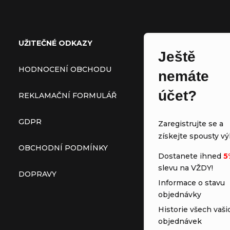
Zápatí
UŽITEČNÉ ODKAZY
Ještě
HODNOCENÍ OBCHODU
nemáte
účet?
REKLAMAČNÍ FORMULÁŘ
GDPR
Zaregistrujte se a
získejte spousty vý
OBCHODNÍ PODMÍNKY
Dostanete ihned
5
slevu na VŽDY!
DOPRAVY
Informace o stavu
objednávky
Historie všech vaši
objednávek