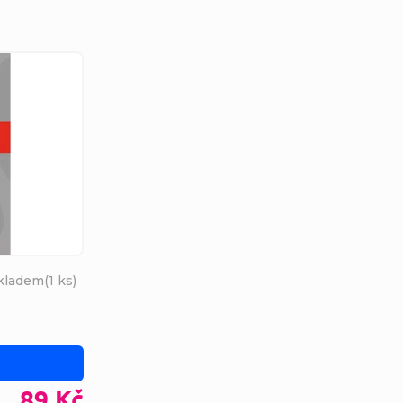
kladem
(
1 ks
)
89 Kč