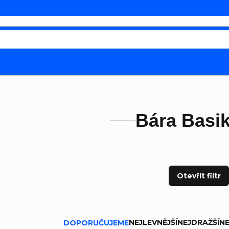
Bára Basi
Otevřít filtr
ní produktů
NEJLEVNĚJŠÍ
NEJDRAŽŠÍ
NE
DOPORUČUJEME