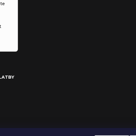
te
t
PLATBY