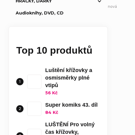
HRAČKY, DÁRKY
nová
Audioknihy, DVD, CD
Top 10 produktů
Luštění křížovky a
osmisměrky plné
vtipů
56 Kč
Super komiks 43. díl
84 Kč
LUŠTĚNÍ Pro volný
čas křížovky,