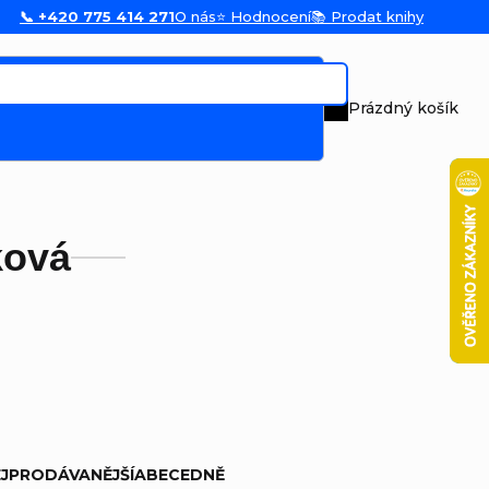
📞 +420 775 414 271
O nás
⭐ Hodnocení
📚 Prodat knihy
Prázdný košík
Nákupní koš
ková
JPRODÁVANĚJŠÍ
ABECEDNĚ