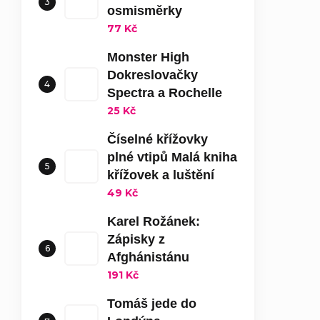
osmisměrky
77 Kč
Monster High
Dokreslovačky
Spectra a Rochelle
25 Kč
Číselné křížovky
plné vtipů Malá kniha
křížovek a luštění
49 Kč
Karel Rožánek:
Zápisky z
Afghánistánu
191 Kč
Tomáš jede do