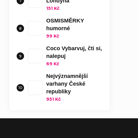
Londýna
151 Kč
OSMISMĚRKY
humorné
99 Kč
Coco Vybarvuj, čti si,
nalepuj
69 Kč
Nejvýznamnější
varhany České
republiky
951 Kč