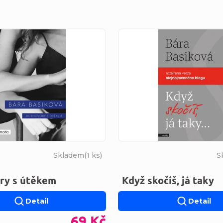
s produktů
Skladem
(
1 ks
)
S
ry s útěkem
Když skočíš, já taky
Detail
Detail
69 Kč