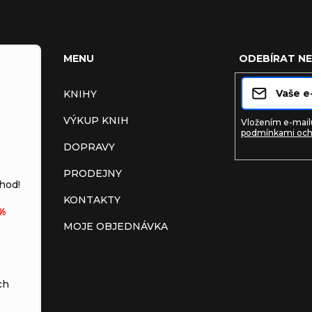
MENU
ODEBÍRAT N
KNIHY
VÝKUP KNIH
Vložením e-mailu
podmínkami och
DOPRAVY
PRODEJNY
Přihlásit s
hod!
KONTAKTY
%
MOJE OBJEDNÁVKA
ch