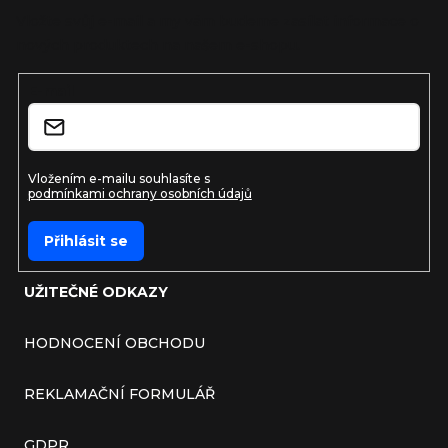
Vložte svůj e-mail a my vám budeme zasílat informace o
nových produktech na našem e-shopu.
E-mail
Vložením e-mailu souhlasíte s
podmínkami ochrany osobních údajů
Přihlásit se
UŽITEČNÉ ODKAZY
HODNOCENÍ OBCHODU
REKLAMAČNÍ FORMULÁŘ
GDPR