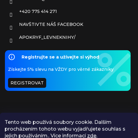
+420 775 414 271
NAVŠTIVTE NÁŠ FACEBOOK
APOKRYF_LEVNEKNIHY/
Registrujte se a užívejte si výhod
Získejte 5% slevu na VŽDY pro věrné zákazníky
REGISTROVAT
Tento web používá soubory cookie. Dalším
procházením tohoto webu vyjadřujete souhlas s
PŘIJÍMÁME ONLINE PLATBY
jejich používáním.. Více informací
zde
.