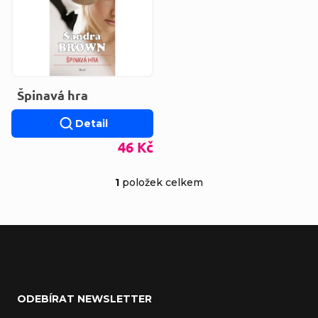
Špinavá hra
Detail
46 Kč
1
položek celkem
Ovládací prvky výp
Zápatí
ODEBÍRAT NEWSLETTER