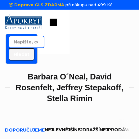
Přejít na obsah
📦 Doprava GLS ZDARMA
při nákupu nad 499 Kč
Nákupní košík
Hledat
Barbara O´Neal, David
Rosenfelt, Jeffrey Stepakoff,
Stella Rimin
Řazení produktů
NEJLEVNĚJŠÍ
NEJDRAŽŠÍ
NEJPRODÁVANĚJ
DOPORUČUJEME