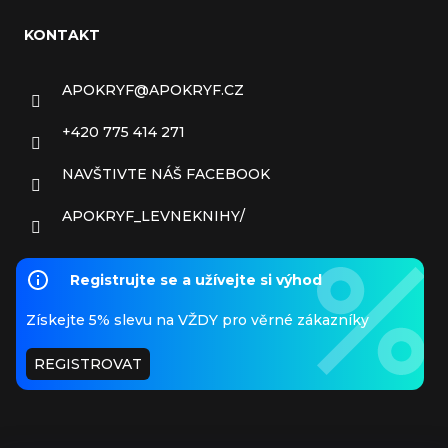
KONTAKT
APOKRYF
@
APOKRYF.CZ
+420 775 414 271
NAVŠTIVTE NÁŠ FACEBOOK
APOKRYF_LEVNEKNIHY/
Registrujte se a užívejte si výhod
Získejte 5% slevu na VŽDY pro věrné zákazníky
REGISTROVAT