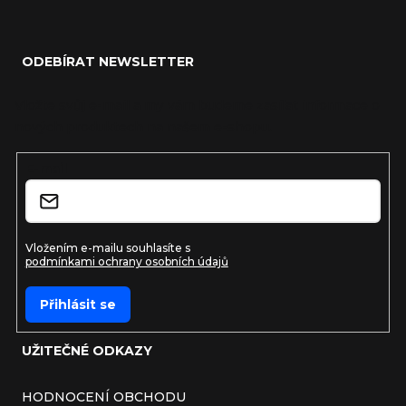
Zápatí
ODEBÍRAT NEWSLETTER
Vložte svůj e-mail a my vám budeme zasílat informace o
nových produktech na našem e-shopu.
E-mail
Vložením e-mailu souhlasíte s
podmínkami ochrany osobních údajů
Přihlásit se
UŽITEČNÉ ODKAZY
HODNOCENÍ OBCHODU