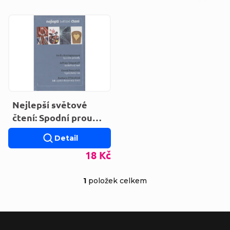
Výpis produktů
Nejlepší světové
čtení: Spodní proudy
/ Jabloňový sad /
Detail
Vypůjčený čas / Jak
18 Kč
upéct dokonalý
1
položek celkem
Ovládací prvky výp