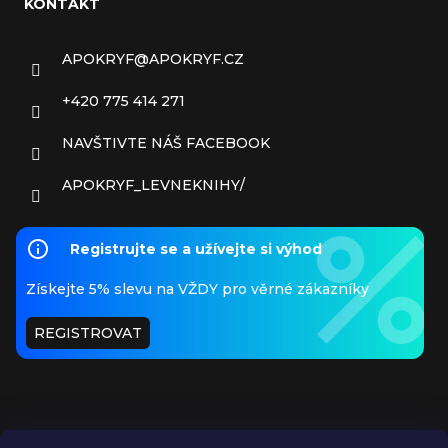
KONTAKT
APOKRYF
@
APOKRYF.CZ
+420 775 414 271
NAVŠTIVTE NÁŠ FACEBOOK
APOKRYF_LEVNEKNIHY/
Registrujte se a užívejte si výhod
Získejte 5% slevu na VŽDY pro věrné zákazníky
REGISTROVAT