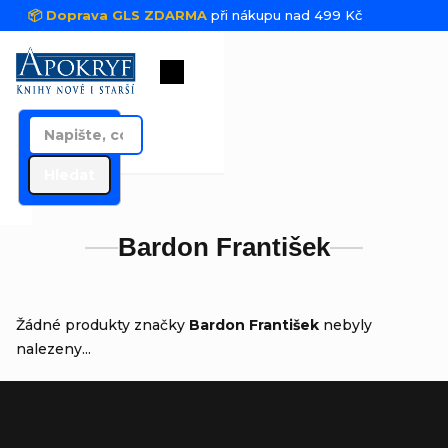
Přejít na obsah
📦 Doprava GLS ZDARMA
při nákupu nad 499 Kč
Nákupní košík
Hledat
Bardon František
Žádné produkty značky
Bardon František
nebyly
nalezeny...
Zápatí