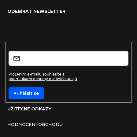
ODEBÍRAT NEWSLETTER
Vložte svůj e-mail a my vám budeme zasílat informace o
nových produktech na našem e-shopu.
E-mail
Vložením e-mailu souhlasíte s
podmínkami ochrany osobních údajů
Přihlásit se
UŽITEČNÉ ODKAZY
HODNOCENÍ OBCHODU