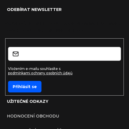
ODEBÍRAT NEWSLETTER
Vložte svůj e-mail a my vám budeme zasílat informace o
nových produktech na našem e-shopu.
E-mail
Vložením e-mailu souhlasíte s
podmínkami ochrany osobních údajů
Přihlásit se
UŽITEČNÉ ODKAZY
HODNOCENÍ OBCHODU