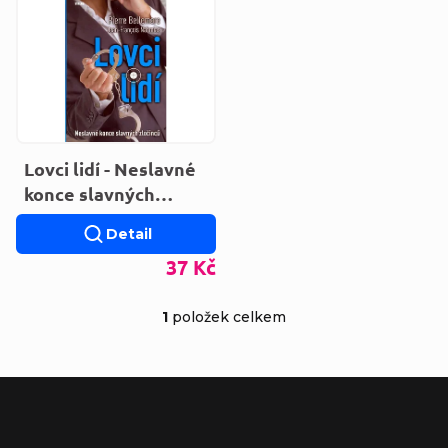
Výpis produktů
Lovci lidí - Neslavné
konce slavných
zločinců
Detail
37 Kč
1
položek celkem
Ovládací prvky výp
Zápatí