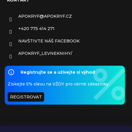
APOKRYF
@
APOKRYF.CZ
+420 775 414 271
NAVŠTIVTE NÁŠ FACEBOOK
APOKRYF_LEVNEKNIHY/
Registrujte se a užívejte si výhod
Získejte 5% slevu na VŽDY pro věrné zákazníky
REGISTROVAT