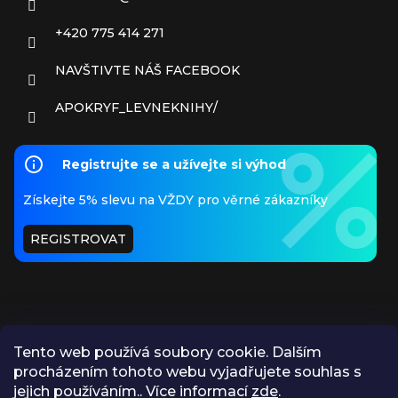
+420 775 414 271
NAVŠTIVTE NÁŠ FACEBOOK
APOKRYF_LEVNEKNIHY/
Registrujte se a užívejte si výhod
Získejte 5% slevu na VŽDY pro věrné zákazníky
REGISTROVAT
Tento web používá soubory cookie. Dalším
procházením tohoto webu vyjadřujete souhlas s
PŘIJÍMÁME ONLINE PLATBY
jejich používáním.. Více informací
zde
.