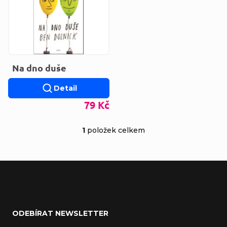
Na dno duše
Detail
79 Kč
1
položek celkem
Ovládací prvky výp
Zápatí
ODEBÍRAT NEWSLETTER