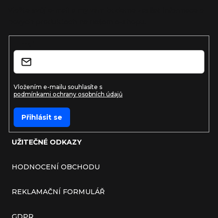
Vložte svůj e-mail a my vám budeme zasílat informace o
nových produktech na našem e-shopu.
E-mail
Vložením e-mailu souhlasíte s
podmínkami ochrany osobních údajů
Přihlásit se
UŽITEČNÉ ODKAZY
HODNOCENÍ OBCHODU
REKLAMAČNÍ FORMULÁŘ
GDPR