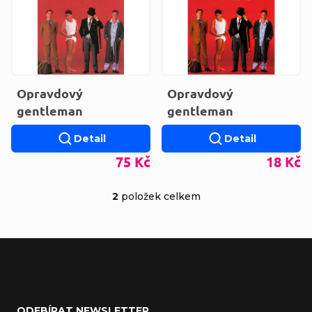
Opravdový
Opravdový
gentleman
gentleman
Detail
Detail
75 Kč
18 Kč
2
položek celkem
Ovládací prvky výp
Zápatí
ODEBÍRAT NEWSLETTER