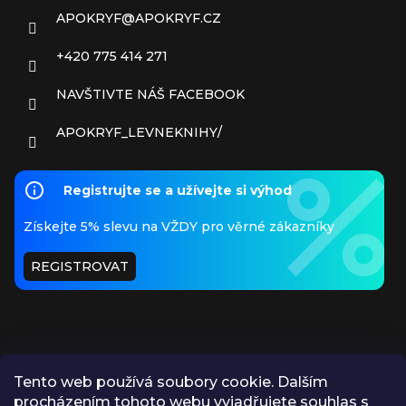
APOKRYF
@
APOKRYF.CZ
+420 775 414 271
NAVŠTIVTE NÁŠ FACEBOOK
APOKRYF_LEVNEKNIHY/
Registrujte se a užívejte si výhod
Získejte 5% slevu na VŽDY pro věrné zákazníky
REGISTROVAT
Tento web používá soubory cookie. Dalším
procházením tohoto webu vyjadřujete souhlas s
PŘIJÍMÁME ONLINE PLATBY