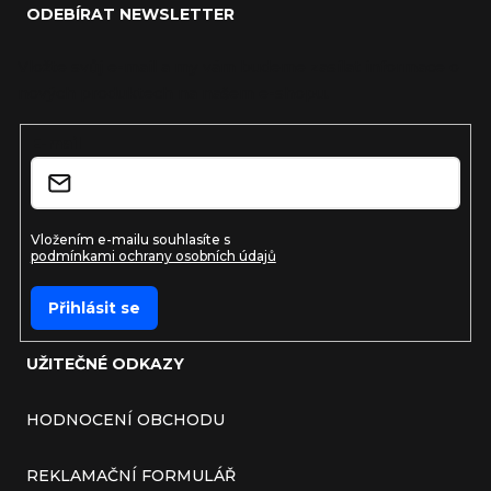
ODEBÍRAT NEWSLETTER
Vložte svůj e-mail a my vám budeme zasílat informace o
nových produktech na našem e-shopu.
E-mail
Vložením e-mailu souhlasíte s
podmínkami ochrany osobních údajů
Přihlásit se
UŽITEČNÉ ODKAZY
HODNOCENÍ OBCHODU
REKLAMAČNÍ FORMULÁŘ