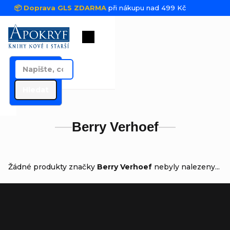
Přejít na obsah
📦 Doprava GLS ZDARMA
při nákupu nad 499 Kč
Nákupní košík
Hledat
Berry Verhoef
Žádné produkty značky
Berry Verhoef
nebyly nalezeny...
Zápatí