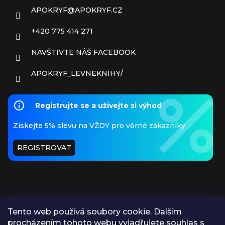
APOKRYF
@
APOKRYF.CZ
+420 775 414 271
NAVŠTIVTE NÁŠ FACEBOOK
APOKRYF_LEVNEKNIHY/
Registrujte se a užívejte si výhod
Získejte 5% slevu na VŽDY pro věrné zákazníky
REGISTROVAT
Tento web používá soubory cookie. Dalším
procházením tohoto webu vyjadřujete souhlas s
PŘIJÍMÁME ONLINE PLATBY