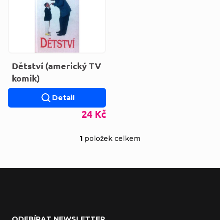
Dětství (americký TV
komik)
Detail
24 Kč
1
položek celkem
Ovládací prvky výp
Zápatí
ODEBÍRAT NEWSLETTER