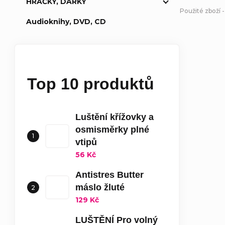
HRAČKY, DÁRKY
Použité zboží -
Audioknihy, DVD, CD
Top 10 produktů
Luštění křížovky a
osmisměrky plné
vtipů
56 Kč
Antistres Butter
máslo žluté
129 Kč
LUŠTĚNÍ Pro volný