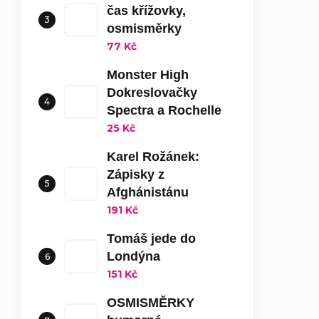
čas křížovky,
osmisměrky
77 Kč
Monster High
Dokreslovačky
Spectra a Rochelle
25 Kč
Karel Rožánek:
Zápisky z
Afghánistánu
191 Kč
Tomáš jede do
Londýna
151 Kč
OSMISMĚRKY