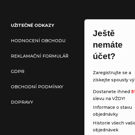
Zápatí
UŽITEČNÉ ODKAZY
Ještě
HODNOCENÍ OBCHODU
nemáte
účet?
REKLAMAČNÍ FORMULÁŘ
GDPR
Zaregistrujte se a
získejte spousty vý
OBCHODNÍ PODMÍNKY
Dostanete ihned
5
slevu na VŽDY!
DOPRAVY
Informace o stavu
objednávky
Historie všech vaši
objednávek