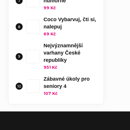
humorné
99 Kč
Coco Vybarvuj, čti si,
nalepuj
69 Kč
Nejvýznamnější
varhany České
republiky
951 Kč
Zábavné úkoly pro
seniory 4
107 Kč