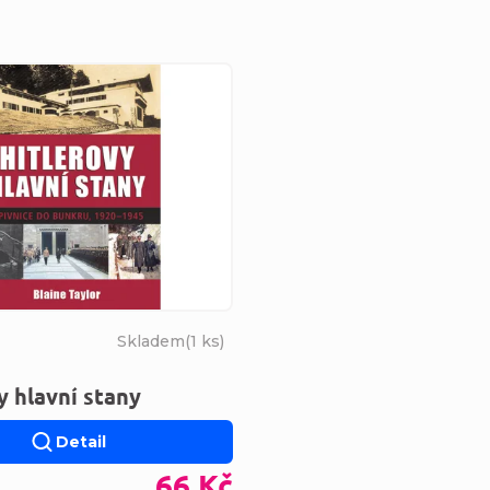
s produktů
Skladem
(
1 ks
)
y hlavní stany
Detail
66 Kč