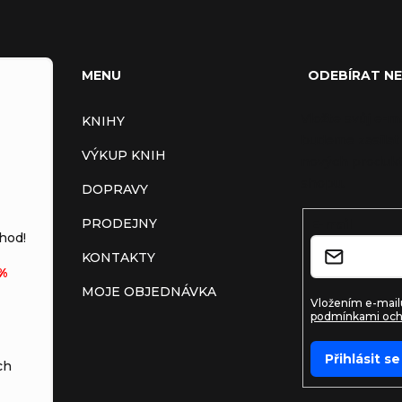
MENU
ODEBÍRAT N
Vložte svůj e-m
KNIHY
budeme zasílat
VÝKUP KNIH
nových produkt
shopu.
DOPRAVY
PRODEJNY
E-mail
hod!
KONTAKTY
%
MOJE OBJEDNÁVKA
Vložením e-mailu
podmínkami och
Přihlásit se
ch