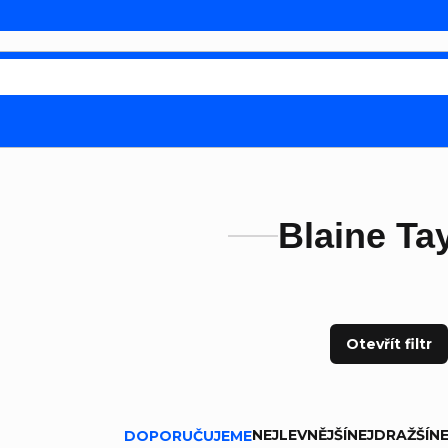
Blaine Ta
Otevřít filtr
ní produktů
NEJLEVNĚJŠÍ
NEJDRAŽŠÍ
NE
DOPORUČUJEME