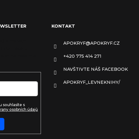
EWSLETTER
KONTAKT
ail a my vám
APOKRYF
@
APOKRYF.CZ
 informace o
ech na našem e-
+420 775 414 271
NAVŠTIVTE NÁŠ FACEBOOK
APOKRYF_LEVNEKNIHY/
 souhlasíte s
rany osobních údajů