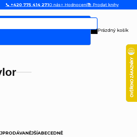
📞 +420 775 414 271
O nás
⭐ Hodnocení
📚 Prodat knihy
Prázdný košík
Nákupní koš
ylor
JPRODÁVANĚJŠÍ
ABECEDNĚ