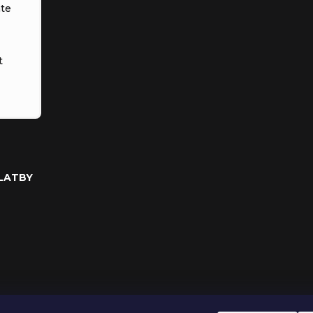
te
t
PLATBY