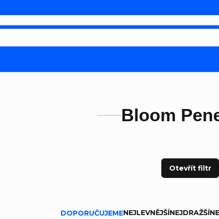
Bloom Pen
Otevřít filtr
ní produktů
NEJLEVNĚJŠÍ
NEJDRAŽŠÍ
NE
DOPORUČUJEME