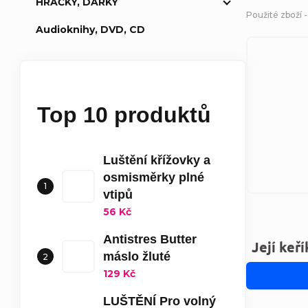
HRAČKY, DÁRKY
Použité zboží -
Audioknihy, DVD, CD
Top 10 produktů
Luštění křížovky a
osmisměrky plné
vtipů
56 Kč
Antistres Butter
Její keří
máslo žluté
129 Kč
LUŠTĚNÍ Pro volný