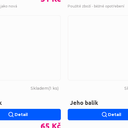
 jako nová
Použité zboží - běžné opotřebení
Skladem
(
1 ks
)
S
k
Jeho balík
Detail
Detail
65 Kč