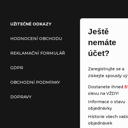
Zápatí
UŽITEČNÉ ODKAZY
Ještě
HODNOCENÍ OBCHODU
nemáte
účet?
REKLAMAČNÍ FORMULÁŘ
GDPR
Zaregistrujte se a
získejte spousty vý
OBCHODNÍ PODMÍNKY
Dostanete ihned
5
slevu na VŽDY!
DOPRAVY
Informace o stavu
objednávky
Historie všech vaši
objednávek