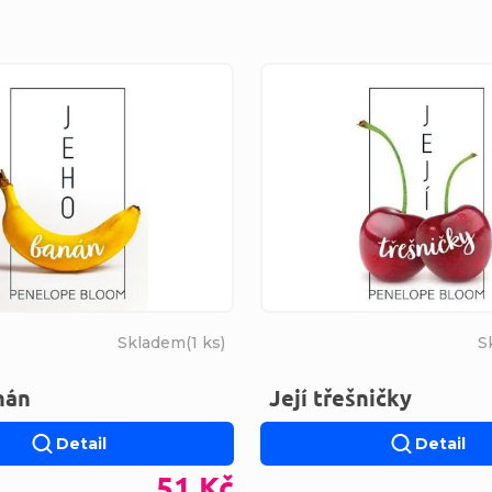
s produktů
Skladem
(
1 ks
)
S
nán
Její třešničky
Detail
Detail
51 Kč