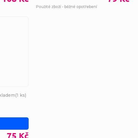
Použité zboží - běžné opotřebení
kladem
(
1 ks
)
75 Kč