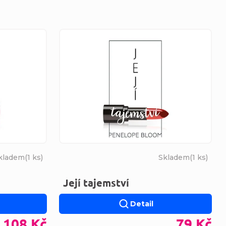
kladem
(
1 ks
)
Skladem
(
1 ks
)
Její tajemství
Detail
108 Kč
79 Kč