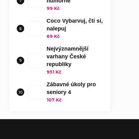
humorné
99 Kč
Coco Vybarvuj, čti si,
nalepuj
69 Kč
Nejvýznamnější
varhany České
republiky
951 Kč
Zábavné úkoly pro
seniory 4
107 Kč