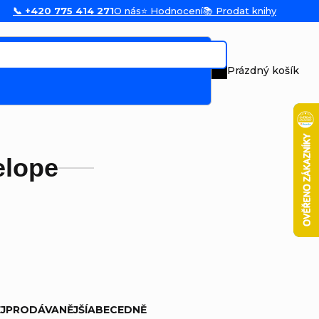
📞 +420 775 414 271
O nás
⭐ Hodnocení
📚 Prodat knihy
Prázdný košík
Nákupní koš
elope
JPRODÁVANĚJŠÍ
ABECEDNĚ