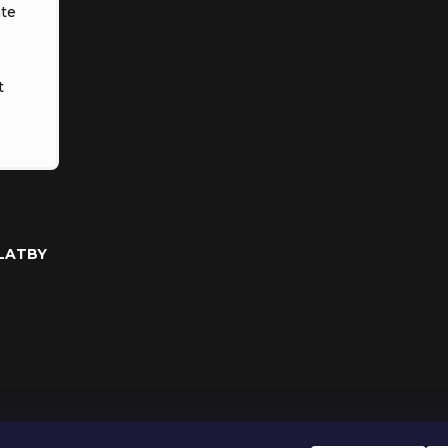
te
t
PLATBY