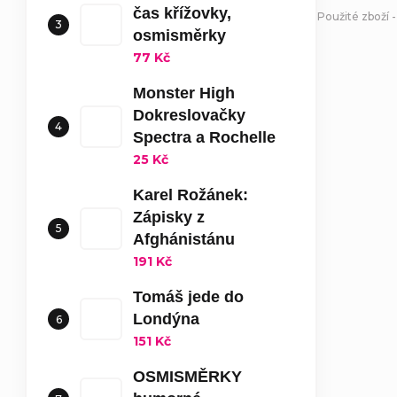
čas křížovky,
Použité zboží 
osmisměrky
77 Kč
Monster High
Dokreslovačky
Spectra a Rochelle
25 Kč
Karel Rožánek:
Zápisky z
Afghánistánu
191 Kč
Tomáš jede do
Londýna
151 Kč
OSMISMĚRKY