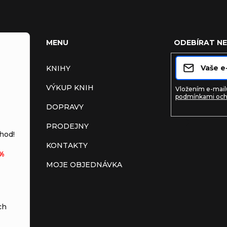
MENU
ODEBÍRAT N
KNIHY
VÝKUP KNIH
Vložením e-mailu
podmínkami och
DOPRAVY
PRODEJNY
Přihlásit s
hod!
KONTAKTY
%
MOJE OBJEDNÁVKA
ch