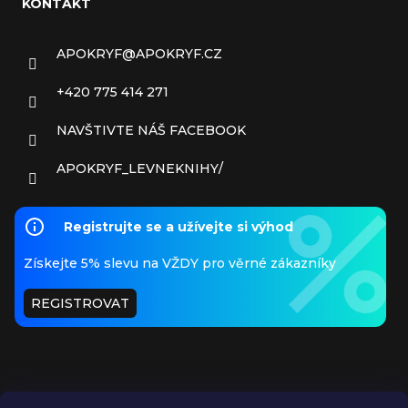
KONTAKT
APOKRYF
@
APOKRYF.CZ
+420 775 414 271
NAVŠTIVTE NÁŠ FACEBOOK
APOKRYF_LEVNEKNIHY/
Registrujte se a užívejte si výhod
Získejte 5% slevu na VŽDY pro věrné zákazníky
REGISTROVAT