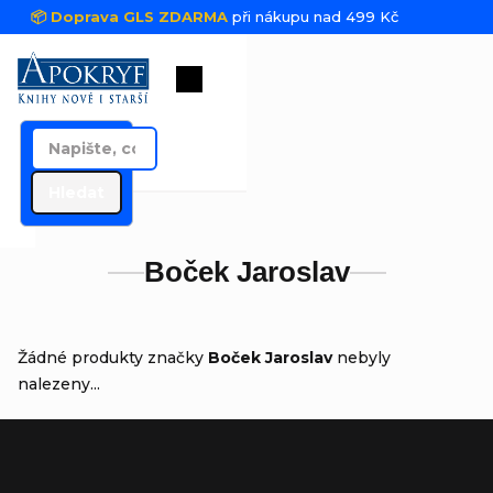
Přejít na obsah
📦 Doprava GLS ZDARMA
při nákupu nad 499 Kč
Nákupní košík
Hledat
Boček Jaroslav
Žádné produkty značky
Boček Jaroslav
nebyly
nalezeny...
Zápatí