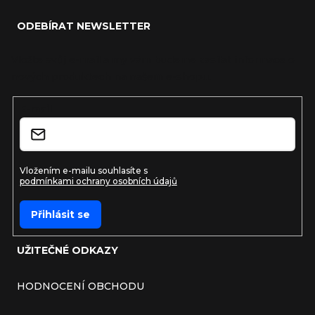
ODEBÍRAT NEWSLETTER
Vložte svůj e-mail a my vám budeme zasílat informace o
nových produktech na našem e-shopu.
E-mail
Vložením e-mailu souhlasíte s
podmínkami ochrany osobních údajů
Přihlásit se
UŽITEČNÉ ODKAZY
HODNOCENÍ OBCHODU