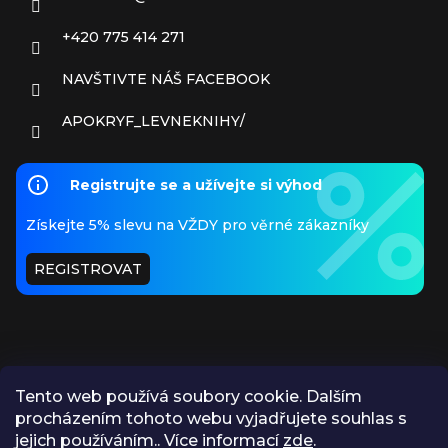
+420 775 414 271
NAVŠTIVTE NÁŠ FACEBOOK
APOKRYF_LEVNEKNIHY/
Registrujte se a užívejte si výhod
Získejte 5% slevu na VŽDY pro věrné zákazníky
REGISTROVAT
Tento web používá soubory cookie. Dalším
procházením tohoto webu vyjadřujete souhlas s
PŘIJÍMÁME ONLINE PLATBY
jejich používáním.. Více informací
zde
.