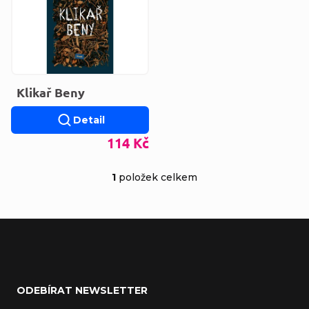
Klikař Beny
Detail
114 Kč
1
položek celkem
Ovládací prvky výp
Zápatí
ODEBÍRAT NEWSLETTER