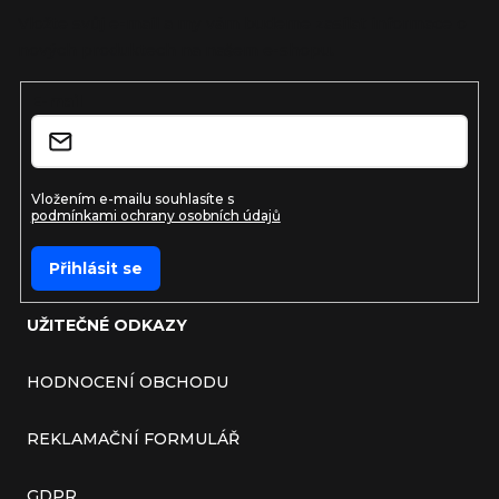
Vložte svůj e-mail a my vám budeme zasílat informace o
nových produktech na našem e-shopu.
E-mail
Vložením e-mailu souhlasíte s
podmínkami ochrany osobních údajů
Přihlásit se
UŽITEČNÉ ODKAZY
HODNOCENÍ OBCHODU
REKLAMAČNÍ FORMULÁŘ
GDPR