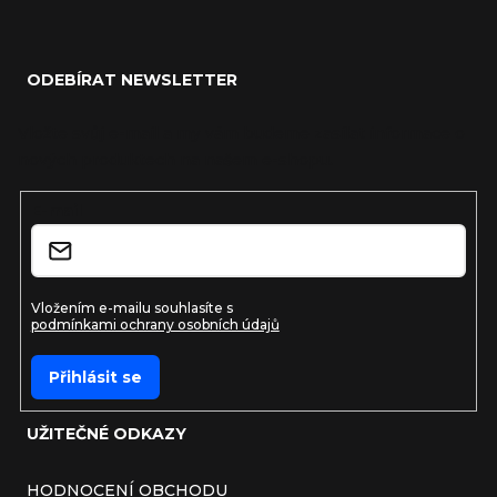
Zápatí
ODEBÍRAT NEWSLETTER
Vložte svůj e-mail a my vám budeme zasílat informace o
nových produktech na našem e-shopu.
E-mail
Vložením e-mailu souhlasíte s
podmínkami ochrany osobních údajů
Přihlásit se
UŽITEČNÉ ODKAZY
HODNOCENÍ OBCHODU