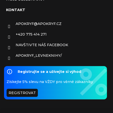
KONTAKT
APOKRYF
@
APOKRYF.CZ
+420 775 414 271
NAVŠTIVTE NÁŠ FACEBOOK
APOKRYF_LEVNEKNIHY/
Registrujte se a užívejte si výhod
Získejte 5% slevu na VŽDY pro věrné zákazníky
REGISTROVAT