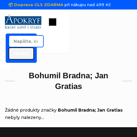
Přejít na obsah
📦 Doprava GLS ZDARMA
při nákupu nad 499 Kč
Nákupní košík
Hledat
Bohumil Bradna; Jan
Gratias
Žádné produkty značky
Bohumil Bradna; Jan Gratias
nebyly nalezeny...